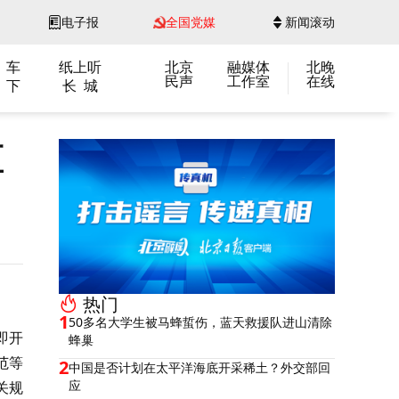
电子报
全国党媒
新闻滚动
 车
纸上听
北京
融媒体
北晚
民声
工作室
在线
 下
长 城
区
热门
1
50多名大学生被马蜂蜇伤，蓝天救援队进山清除
即开
蜂巢
范等
2
中国是否计划在太平洋海底开采稀土？外交部回
应
关规