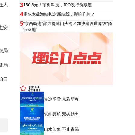
3
任人
150.8元！宇树科技，IPO发行价敲定
4
霍尔木兹海峡拟定新航线，影响几何？
5
“京西骑迹”聚力提速门头沟区加快建设世界级“骑
生安
行圣地”
旅局
健局
月3日
精品
赏冰乐雪 京彩新春
氢能领航 双碳助力
山水印象 不止青绿