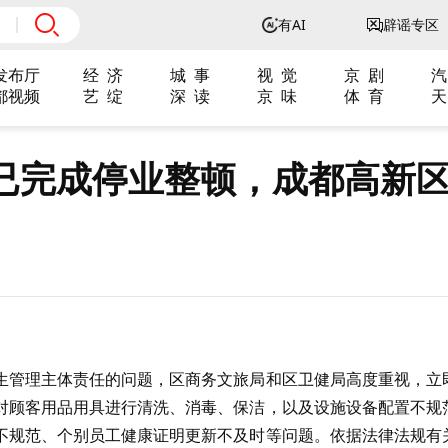
有AI
辟谣专区
发布厅
经 济
城 事
视 觉
京 剧
汽
都视频
艺 绽
深 读
京 味
体 育
天
已完成停业整顿，成都高新
生管理主体责任的问题，区商务文旅局和区卫健局高度重视，立
对顾客用品用具进行清洗、消毒、保洁，以及设施设备配置不规
不规范、个别员工健康证明更新不及时等问题。依据法律法规有