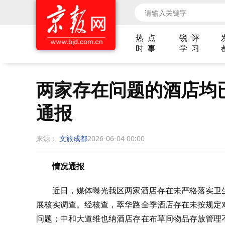
热 点
锐 评
时 事
学 习
两家存在问题的酒店均
通报
来源：
文旅成都
2026-06-04 00:00
情况通报
近日，媒体曝光我区两家酒店存在未严格落实卫
展核实调查。经核查，萃华路全季酒店存在未按规定
问题；中和大道维也纳酒店存在布草间物品存放管理