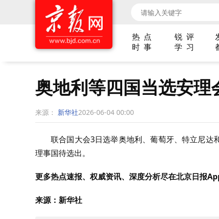
热 点
锐 评
时 事
学 习
奥地利等四国当选安理
来源：
新华社
2026-06-04 00:00
联合国大会3日选举奥地利、葡萄牙、特立尼达
理事国待选出。
更多热点速报、权威资讯、深度分析尽在北京日报Ap
来源：新华社