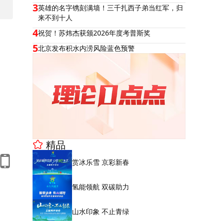
3
英雄的名字镌刻满墙！三千扎西子弟当红军，归
来不到十人
4
祝贺！苏炜杰获颁2026年度考普斯奖
5
北京发布积水内涝风险蓝色预警
精品
赏冰乐雪 京彩新春
氢能领航 双碳助力
山水印象 不止青绿