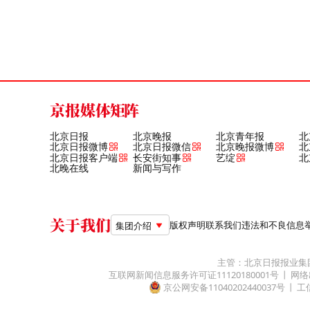
京报媒体矩阵
北京日报
北京晚报
北京青年报
北
北京日报微博
北京日报微信
北京晚报微博
北
北京日报客户端
长安街知事
艺绽
北
北晚在线
新闻与写作
关于我们
版权声明
联系我们
违法和不良信息举报电
集团介绍
主管：北京日报报业集
互联网新闻信息服务许可证11120180001号
网络
京公网安备11040202440037号
工信