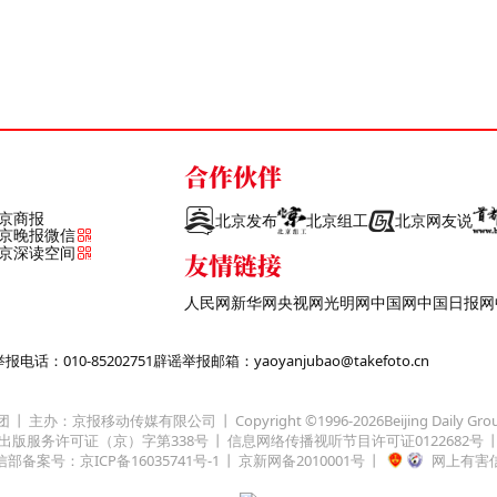
合作伙伴
京商报
北京发布
北京组工
北京网友说
京晚报微信
京深读空间
友情链接
人民网
新华网
央视网
光明网
中国网
中国日报网
话：010-85202751
辟谣举报邮箱：yaoyanjubao@takefoto.cn
团
主办：京报移动传媒有限公司
Copyright ©1996-
2026
Beijing Daily Gro
出版服务许可证（京）字第338号
信息网络传播视听节目许可证0122682号
部备案号：京ICP备16035741号-1
京新网备2010001号
网上有害