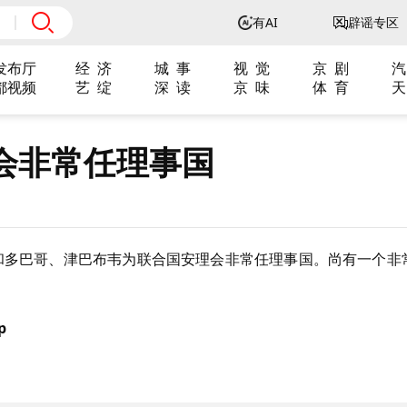
有AI
辟谣专区
发布厅
经 济
城 事
视 觉
京 剧
汽
都视频
艺 绽
深 读
京 味
体 育
天
会非常任理事国
和多巴哥、津巴布韦为联合国安理会非常任理事国。尚有一个非
p