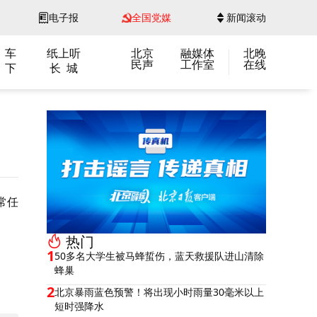
电子报
全国党媒
新闻滚动
 车
纸上听
北京
融媒体
北晚
民声
工作室
在线
 下
长 城
常任
热门
1
50多名大学生被马蜂蜇伤，蓝天救援队进山清除
蜂巢
2
北京暴雨蓝色预警！将出现小时雨量30毫米以上
短时强降水