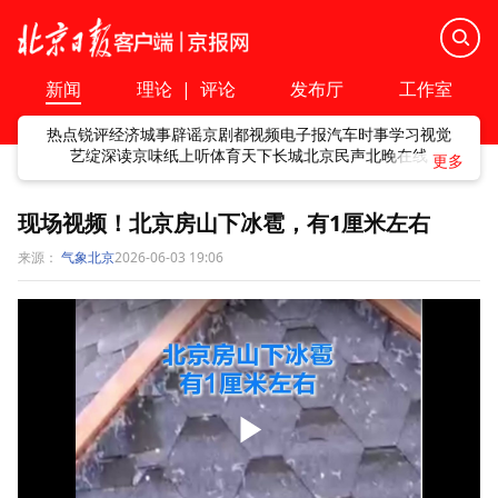
新闻
理论
|
评论
发布厅
工作室
热点
锐评
经济
城事
辟谣
京剧
都视频
电子报
汽车
时事
学习
视觉
艺绽
深读
京味
纸上听
体育
天下
长城
北京民声
北晚在线
现场视频！北京房山下冰雹，有1厘米左右
来源：
气象北京
2026-06-03 19:06