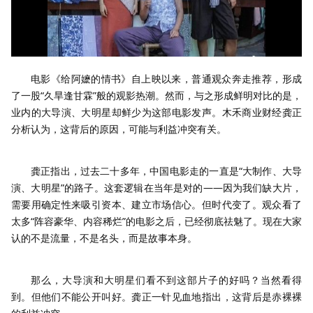
电影《给阿嬷的情书》自上映以来，普通观众奔走推荐，形成
了一股“久旱逢甘霖”般的观影热潮。然而，与之形成鲜明对比的是，
业内的大导演、大明星却鲜少为这部电影发声。木禾商业财经龚正
分析认为，这背后的原因，可能与利益冲突有关。
龚正指出，过去二十多年，中国电影走的一直是“大制作、大导
演、大明星”的路子。这套逻辑在当年是对的——因为我们缺大片，
需要用确定性来吸引资本、建立市场信心。但时代变了。观众看了
太多“阵容豪华、内容稀烂”的电影之后，已经彻底祛魅了。现在大家
认的不是流量，不是名头，而是故事本身。
那么，大导演和大明星们看不到这部片子的好吗？当然看得
到。但他们不能公开叫好。龚正一针见血地指出，这背后是赤裸裸