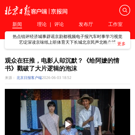
新闻
理论
|
评论
发布厅
工作室
热点
锐评
经济
城事
辟谣
京剧
都视频
电子报
汽车
时事
学习
视觉
艺绽
深读
京味
纸上听
体育
天下
长城
北京民声
北晚在线
观众在狂推，电影人却沉默？《给阿嬷的情
书》戳破了大片逻辑的泡沫
来源：
北京日报客户端
2026-06-03 18:52