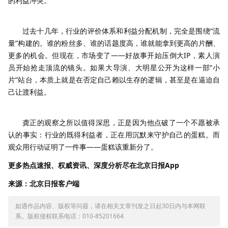
的利益冲突。
过去十几年，行业的评价体系和利益分配机制，完全是围绕“流
量”构建的。谁的粉丝多、谁的话题度高，谁就能拿到更高的片酬、
更多的机会。但现在，市场变了——好故事开始压倒大IP，素人演
员开始抢走顶流的镜头。如果大导演、大明星公开为这样一部“小
片”站台，本质上就是在否定自己赖以生存的逻辑，甚至是在逼迫自
己让渡利益。
龚正的观察之所以值得深思，正是因为他点破了一个不愿被承
认的事实：行业的既得利益者，正在用沉默来守护自己的蛋糕。而
观众用行动证明了一件事——蛋糕该重新分了。
更多热点速报、权威资讯、深度分析尽在北京日报App
来源：北京日报客户端
如遇作品内容、版权等问题，请在相关文章刊发之日起30日内与本网联
系。版权侵权联系电话：010-85201664