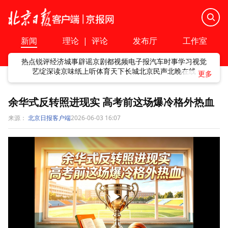
新闻
理论
|
评论
发布厅
工作室
热点
锐评
经济
城事
辟谣
京剧
都视频
电子报
汽车
时事
学习
视觉
艺绽
深读
京味
纸上听
体育
天下
长城
北京民声
北晚在线
余华式反转照进现实 高考前这场爆冷格外热血
来源：
北京日报客户端
2026-06-03 16:07