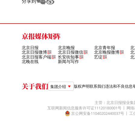
分享到
京报媒体矩阵
北京日报
北京晚报
北京青年报
北
北京日报微博
北京日报微信
北京晚报微博
北
北京日报客户端
长安街知事
艺绽
北
北晚在线
新闻与写作
关于我们
版权声明
联系我们
违法和不良信息举报电
集团介绍
主管：北京日报报业集
互联网新闻信息服务许可证11120180001号
网络
京公网安备11040202440037号
工信