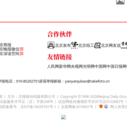
合作伙伴
京商报
北京发布
北京组工
北京网友说
京晚报微信
京深读空间
友情链接
人民网
新华网
央视网
光明网
中国网
中国日报网
话：010-85202751
辟谣举报邮箱：yaoyanjubao@takefoto.cn
团
主办：京报移动传媒有限公司
Copyright ©1996-
2026
Beijing Daily Gro
出版服务许可证（京）字第338号
信息网络传播视听节目许可证0122682号
部备案号：京ICP备16035741号-1
京新网备2010001号
网上有害