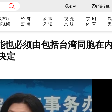
有AI
辟谣专区
发布厅
经 济
城 事
视 觉
京 剧
汽
都视频
艺 绽
深 读
京 味
体 育
天
能也必须由包括台湾同胞在
决定