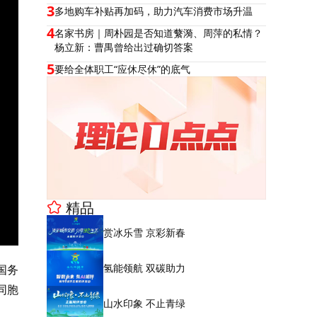
3
多地购车补贴再加码，助力汽车消费市场升温
4
名家书房｜周朴园是否知道蘩漪、周萍的私情？
杨立新：曹禺曾给出过确切答案
5
要给全体职工“应休尽休”的底气
精品
赏冰乐雪 京彩新春
氢能领航 双碳助力
国务
同胞
山水印象 不止青绿