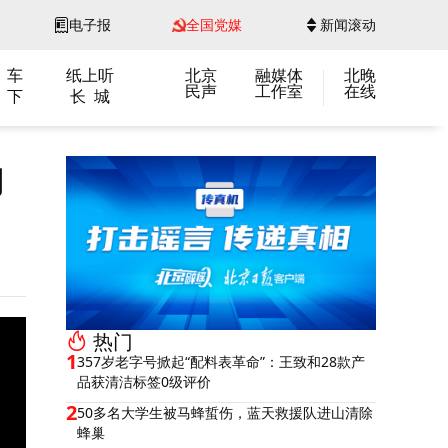
电子报
全国党媒
新闻滚动
 车
纸上听
北京
融媒体
北晚
民声
工作室
在线
 下
长 城
内
热门
1
357岁老字号掀起“配料表革命”：王致和28款产
品获清洁标签0级评价
2
50多名大学生被马蜂蜇伤，蓝天救援队进山清除
蜂巢