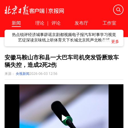
新闻
理论
|
评论
发布厅
工作室
热点
锐评
经济
城事
辟谣
京剧
都视频
电子报
汽车
时事
学习
视觉
艺绽
深读
京味
纸上听
体育
天下
长城
北京民声
北晚在线
安徽马鞍山市和县一大巴车司机突发昏厥致车
辆失控，造成2死2伤
来源：
央视新闻
2026-06-03 12:56