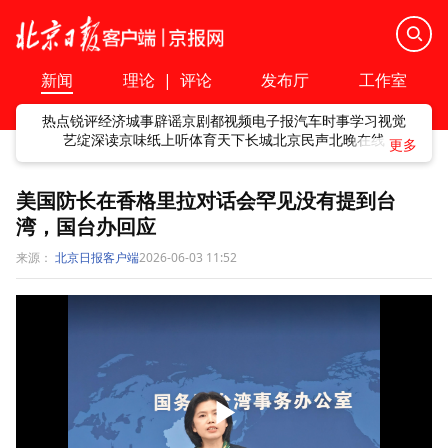
新闻
理论
|
评论
发布厅
工作室
热点
锐评
经济
城事
辟谣
京剧
都视频
电子报
汽车
时事
学习
视觉
艺绽
深读
京味
纸上听
体育
天下
长城
北京民声
北晚在线
美国防长在香格里拉对话会罕见没有提到台
湾，国台办回应
来源：
北京日报客户端
2026-06-03 11:52