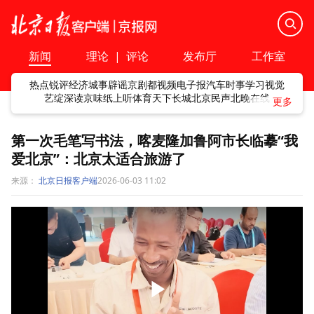
新闻
理论
|
评论
发布厅
工作室
热点
锐评
经济
城事
辟谣
京剧
都视频
电子报
汽车
时事
学习
视觉
艺绽
深读
京味
纸上听
体育
天下
长城
北京民声
北晚在线
第一次毛笔写书法，喀麦隆加鲁阿市长临摹“我
爱北京”：北京太适合旅游了
来源：
北京日报客户端
2026-06-03 11:02