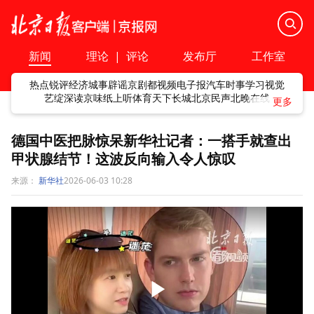
新闻
理论
|
评论
发布厅
工作室
热点
锐评
经济
城事
辟谣
京剧
都视频
电子报
汽车
时事
学习
视觉
艺绽
深读
京味
纸上听
体育
天下
长城
北京民声
北晚在线
德国中医把脉惊呆新华社记者：一搭手就查出
甲状腺结节！这波反向输入令人惊叹
来源：
新华社
2026-06-03 10:28