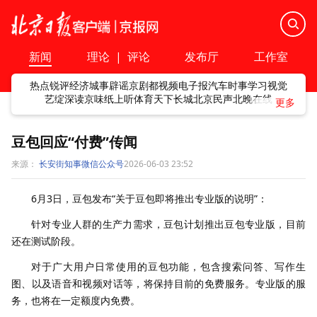
新闻
理论
|
评论
发布厅
工作室
热点
锐评
经济
城事
辟谣
京剧
都视频
电子报
汽车
时事
学习
视觉
艺绽
深读
京味
纸上听
体育
天下
长城
北京民声
北晚在线
豆包回应“付费”传闻
来源：
长安街知事微信公众号
2026-06-03 23:52
6月3日，豆包发布“关于豆包即将推出专业版的说明”：
针对专业人群的生产力需求，豆包计划推出豆包专业版，目前
还在测试阶段。
对于广大用户日常使用的豆包功能，包含搜索问答、写作生
图、以及语音和视频对话等，将保持目前的免费服务。专业版的服
务，也将在一定额度内免费。