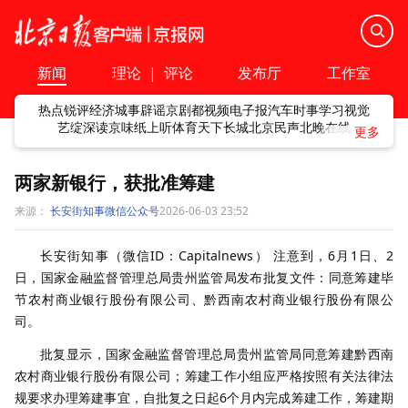
新闻
理论
|
评论
发布厅
工作室
热点
锐评
经济
城事
辟谣
京剧
都视频
电子报
汽车
时事
学习
视觉
艺绽
深读
京味
纸上听
体育
天下
长城
北京民声
北晚在线
两家新银行，获批准筹建
来源：
长安街知事微信公众号
2026-06-03 23:52
长安街知事（微信ID：Capitalnews） 注意到，6月1日、2
日，国家金融监督管理总局贵州监管局发布批复文件：同意筹建毕
节农村商业银行股份有限公司、黔西南农村商业银行股份有限公
司。
批复显示，国家金融监督管理总局贵州监管局同意筹建黔西南
农村商业银行股份有限公司；筹建工作小组应严格按照有关法律法
规要求办理筹建事宜，自批复之日起6个月内完成筹建工作，筹建期