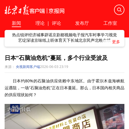
新闻
理论
|
评论
发布厅
工作室
热点
锐评
经济
城事
辟谣
京剧
都视频
电子报
汽车
时事
学习
视觉
艺绽
深读
京味
纸上听
体育
天下
长城
北京民声
北晚在线
日本“石脑油危机”蔓延，多个行业受波及
来源：
央视新闻客户端
2026-06-03 23:19
日本约80%的石脑油供应依赖中东地区。由于霍尔木兹海峡航
运遇阻，一场“石脑油危机”正在日本蔓延。那么，日本国内相关商品
的供应现状如何？
内容为转载