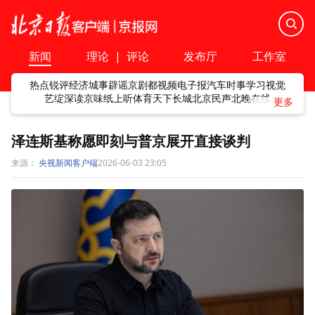
新闻
理论
|
评论
发布厅
工作室
热点
锐评
经济
城事
辟谣
京剧
都视频
电子报
汽车
时事
学习
视觉
艺绽
深读
京味
纸上听
体育
天下
长城
北京民声
北晚在线
泽连斯基称愿即刻与普京展开直接谈判
来源：
央视新闻客户端
2026-06-03 23:05