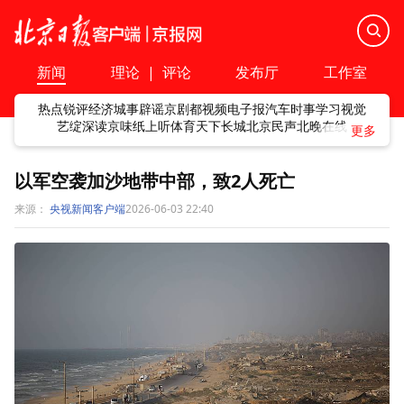
新闻
理论
|
评论
发布厅
工作室
热点
锐评
经济
城事
辟谣
京剧
都视频
电子报
汽车
时事
学习
视觉
艺绽
深读
京味
纸上听
体育
天下
长城
北京民声
北晚在线
以军空袭加沙地带中部，致2人死亡
来源：
央视新闻客户端
2026-06-03 22:40