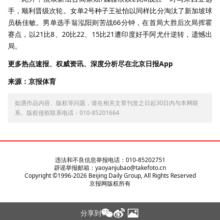
手，顺利晋级次轮。女单
2
号种子王祉怡以同样比分淘汰了新加坡球
员杨佳敏。男单选手翁泓阳则苦战
66
分钟，在首局大胜后次局挥霍
赛点，以
21
比
8
、
20
比
22
、
15
比
21
遭印度好手阿尤什逆转，遗憾出
局。
更多热点速报、权威资讯、深度分析尽在北京日报App
来源：京报体育
如遇作品内容、版权等问题，请在相关文章刊发之日起30日内与本网联
系。版权侵权联系电话：010-85201664
违法和不良信息举报电话：010-85202751
辟谣举报邮箱：yaoyanjubao@takefoto.cn
Copyright ©1996-
2026
Beijing Daily Group, All Rights Reserved
京报网版权所有
分享到