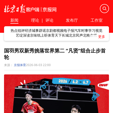
新闻
理论
|
评论
发布厅
工作室
热点
锐评
经济
城事
辟谣
京剧
都视频
电子报
汽车
时事
学习
视觉
艺绽
深读
京味
纸上听
体育
天下
长城
北京民声
北晚在线
国羽男双新秀挑落世界第二 “凡贤”组合止步首
轮
来源：
京报体育
2026-06-03 22:00