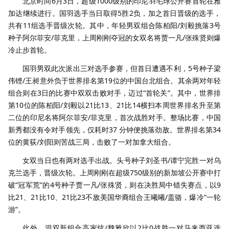
北京时间
6
月
3
日，超级
1000
级别的印尼羽毛球公开赛首轮在雅
加达继续进行。国羽选手当日取得
5
胜
2
负，加之首日晋级的选手，
共有11组选手晋级次轮。其中，年轻男双组合陈柏阳
/
刘毅挑落
3
号
种子阿尔菲安
/
菲克里，上周刚刚夺冠的女双名将贾一凡
/
张殊贤则爆
冷止步首轮。
国羽男双此次派出三对选手参赛，但首日遭遇不利，
5
号种子梁
伟铿
/
王昶意外负于世界排名第
19
位的中国台北组合。其余两对年轻
组合则在
3
日的比赛中双双击败对手，迈过“首轮关”。其中，世界排
第
10
位的陈柏阳
/
刘毅以
21
比
13
、
21
比
14
横扫本周世界排名升至第
二位的印尼名将阿尔菲安
/
菲克里，首次战胜对手。整场比赛，中国
新秀都没有令对手领先，仅耗时
37
分钟便挑落劲敌。世界排名第34
位的黄荻
/
刘阳则苦战三局，击败了一对加拿大组合。
女双当日也有两对选手出战。头号种子刘圣书
/
谭宁完胜一对乌
克兰选手，晋级次轮。上周刚刚在超级
750
级别的新加坡公开赛中打
破“冠军荒”的
4
号种子贾一凡
/
张殊贤，则在决胜局中错失赛点，以
9
比
21
、
21
比
10
、
21
比
23
不敌美国华裔组合王曦曦
/
盖骆，爆冷“一轮
游”。
此外，混双新组合高家炫
/
魏雅欣以
2
比
0
战胜一对马来西亚选