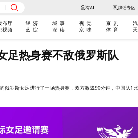
有AI
辟谣专区
发布厅
经 济
城 事
视 觉
京 剧
汽
都视频
艺 绽
深 读
京 味
体 育
天
国女足热身赛不敌俄罗斯队
的俄罗斯女足进行了一场热身赛，双方激战90分钟，中国队1比