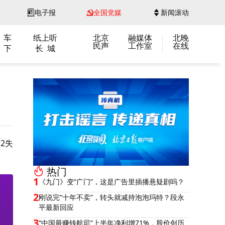
电子报
全国党媒
新闻滚动
 车
纸上听
北京
融媒体
北晚
民声
工作室
在线
 下
长 城
2失
热门
1
《九门》变“广门”，这是广告里插播悬疑剧吗？
2
刚说完“十年不卖”，转头就减持泡泡玛特？段永
平最新回应
3
“中国最赚钱航司”上半年净利增71%，股价创历