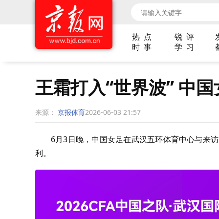
热 点
锐 评
时 事
学 习
王霜打入“世界波” 中
来源：
京报体育
2026-06-03 21:57
6月3日晚，中国女足在武汉五环体育中心与来访
利。