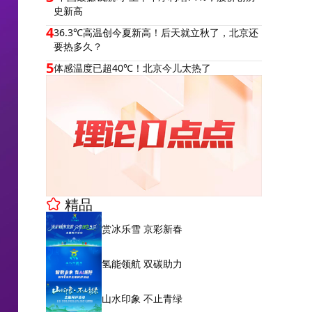
史新高
4
36.3℃高温创今夏新高！后天就立秋了，北京还
要热多久？
5
体感温度已超40℃！北京今儿太热了
精品
赏冰乐雪 京彩新春
氢能领航 双碳助力
山水印象 不止青绿