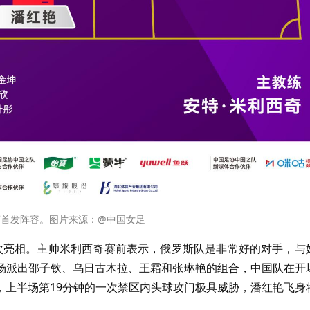
赛首发阵容。图片来源：@中国女足
次亮相。主帅米利西奇赛前表示，俄罗斯队是非常好的对手，与
场派出邵子钦、乌日古木拉、王霜和张琳艳的组合，中国队在开
，上半场第19分钟的一次禁区内头球攻门极具威胁，潘红艳飞身