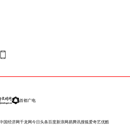
首都广电
中国经济网
千龙网
今日头条
百度
新浪
网易
腾讯
搜狐
爱奇艺
优酷