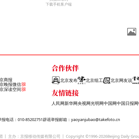
下载手机客户端
合作伙伴
京商报
北京发布
北京组工
北京网友说
京晚报微信
京深读空间
友情链接
人民网
新华网
央视网
光明网
中国网
中国日报网
话：010-85202751
辟谣举报邮箱：yaoyanjubao@takefoto.cn
团
主办：京报移动传媒有限公司
Copyright ©1996-
2026
Beijing Daily Gro