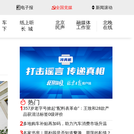
电子报
全国党媒
新闻滚动
 车
纸上听
北京
融媒体
北晚
民声
工作室
在线
 下
长 城
热门
1
357岁老字号掀起“配料表革命”：王致和28款产
品获清洁标签0级评价
2
多地购车补贴再加码，助力汽车消费市场升温
3
名家书房｜周朴园是否知道蘩漪、周萍的私情？