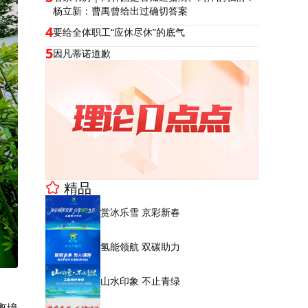
杨立新：曹禺曾给出过确切答案
4
要给全体职工“应休尽休”的底气
5
因凡蒂诺道歉
精品
赏冰乐雪 京彩新春
氢能领航 双碳助力
山水印象 不止青绿
离境