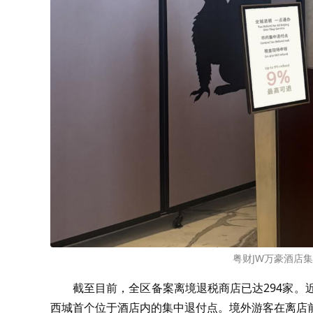
粤财JW万豪酒店
截至目前，全区备案离境退税商店已达294家。
西城首个位于酒店内的集中退付点。境外游客在离店