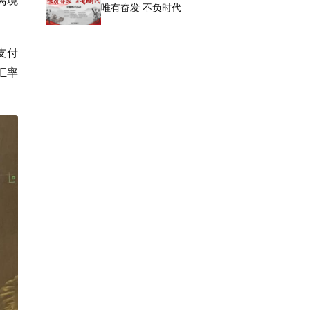
唯有奋发 不负时代
支付
汇率