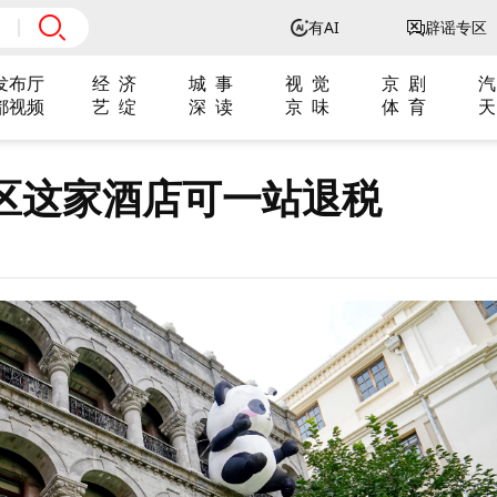
有AI
辟谣专区
发布厅
经 济
城 事
视 觉
京 剧
汽
都视频
艺 绽
深 读
京 味
体 育
天
区这家酒店可一站退税