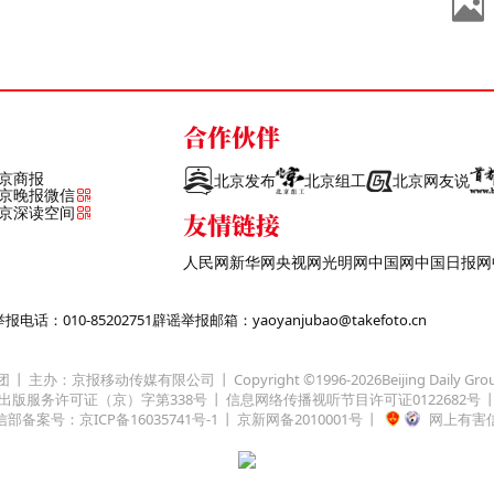
合作伙伴
京商报
北京发布
北京组工
北京网友说
京晚报微信
京深读空间
友情链接
人民网
新华网
央视网
光明网
中国网
中国日报网
话：010-85202751
辟谣举报邮箱：yaoyanjubao@takefoto.cn
团
主办：京报移动传媒有限公司
Copyright ©1996-
2026
Beijing Daily Gro
出版服务许可证（京）字第338号
信息网络传播视听节目许可证0122682号
部备案号：京ICP备16035741号-1
京新网备2010001号
网上有害