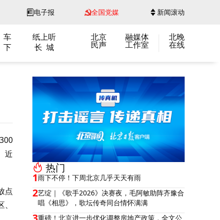
电子报
全国党媒
新闻滚动
 车
纸上听
北京
融媒体
北晚
民声
工作室
在线
 下
长 城
00
。近
热门
1
雨下不停！下周北京几乎天天有雨
放点
2
艺绽｜《歌手2026》决赛夜，毛阿敏助阵齐豫合
唱《相思》，歌坛传奇同台情怀满满
区、
3
重磅！北京进一步优化调整房地产政策，全文公