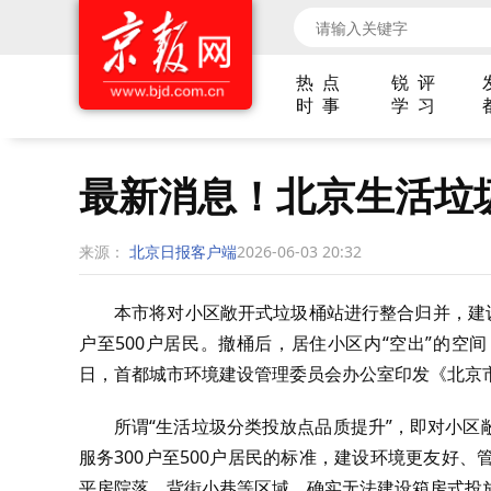
热 点
锐 评
时 事
学 习
最新消息！北京生活垃
来源：
北京日报客户端
2026-06-03 20:32
本市将对小区敞开式垃圾桶站进行整合归并，建
户至500户居民。撤桶后，居住小区内“空出”的空
日，首都城市环境建设管理委员会办公室印发《北京
所谓“生活垃圾分类投放点品质提升”，即对小
服务300户至500户居民的标准，建设环境更友好
平房院落、背街小巷等区域，确实无法建设箱房式投