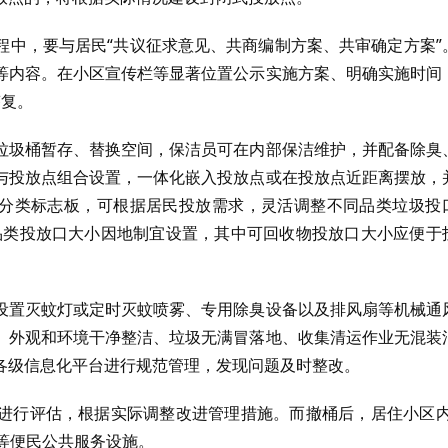
程中，要与居民“共议征求意见、共商编制方案、共审确定方案”
等内容。在小区宣传栏等显著位置公示实施方案、明确实施时间
答复。
垃圾桶暂存、替换空间，保洁员可在内部保洁维护，并配备除臭
与投放点组合设置，一体化嵌入投放点或在投放点近距离摆放，
”分类标志板，可根据居民投放需求，灵活调整不同品类垃圾投
各品类投放口大小因地制宜设置，其中可回收物投放口大小应便于
设置灭蚊灯或定时灭蚊喷雾、专用除臭设备以及排风扇等机械通
、外观和环境干净整洁、垃圾无满冒落地、收集清运作业无混装
各级信息化平台进行规范管理，发现问题及时整改。
进行评估，根据实际调整改进管理措施。而撤桶后，居住小区内
桩等便民公共服务设施。