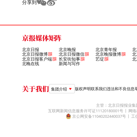
分享到
京报媒体矩阵
北京日报
北京晚报
北京青年报
北
北京日报微博
北京日报微信
北京晚报微博
北
北京日报客户端
长安街知事
艺绽
北
北晚在线
新闻与写作
关于我们
版权声明
联系我们
违法和不良信息举报电
集团介绍
主管：北京日报报业集
互联网新闻信息服务许可证11120180001号
网络
京公网安备11040202440037号
工信