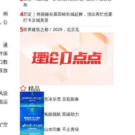
布
4
。例
艺绽 | 佟丽娅在慕田峪长城起舞，演出再忙也要
打卡京城美景
，公
5
世界建筑之都！2029，北京见
、通
并保
口数
投放
精品
风设
赏冰乐雪 京彩新春
混运
氢能领航 双碳助力
“空
山水印象 不止青绿