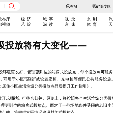
有AI
辟谣专区
发布厅
经 济
城 事
视 觉
京 剧
汽
都视频
艺 绽
深 读
京 味
体 育
天
圾投放将有大变化——
设环境更友好、管理更到位的箱房式投放点，每个投放点可服务3
间，可用于小区“还绿”或设置座椅、充电桩等便民公共服务设施
市居住小区生活垃圾分类投放点品质提升工作指引》。
区敞开式桶站进行整合归并。原则上，将按照每个生活垃圾分类投
、管理更到位的箱房式投放点。而对于一些场地条件受限的老旧小
放点的，将根据实际情况建设封闭式投放点。