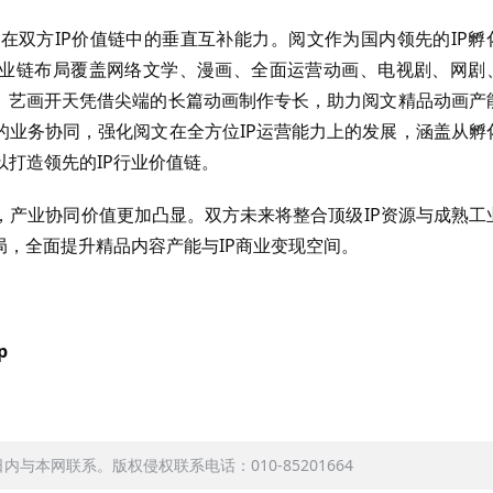
在双方IP价值链中的垂直互补能力。阅文作为国内领先的IP孵
P产业链布局覆盖网络文学、漫画、全面运营动画、电视剧、网剧
式。艺画开天凭借尖端的长篇动画制作专长，助力阅文精品动画产
的业务协同，强化阅文在全方位IP运营能力上的发展，涵盖从孵
打造领先的IP行业价值链。
，产业协同价值更加凸显。双方未来将整合顶级IP资源与成熟工
局，全面提升精品内容产能与IP商业变现空间。
p
本网联系。版权侵权联系电话：010-85201664