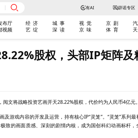
有AI
辟谣专区
发布厅
经 济
城 事
视 觉
京 剧
汽
都视频
艺 绽
深 读
京 味
体 育
天
8.22%股权，头部IP矩阵及
阅文将战略投资艺画开天28.22%股权，代价约为人民币4亿元
画及游戏内容的开发及运营，持有核心IP“灵笼”。“灵笼”系列最
凭借极致的画面质感、深刻的剧情内核，成为国创科幻动画标杆，