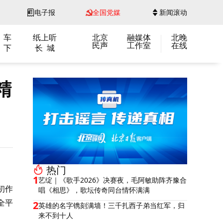
电子报
全国党媒
新闻滚动
 车
纸上听
北京
融媒体
北晚
民声
工作室
在线
 下
长 城
精
。
热门
1
艺绽｜《歌手2026》决赛夜，毛阿敏助阵齐豫合
初作
唱《相思》，歌坛传奇同台情怀满满
全平
2
英雄的名字镌刻满墙！三千扎西子弟当红军，归
来不到十人