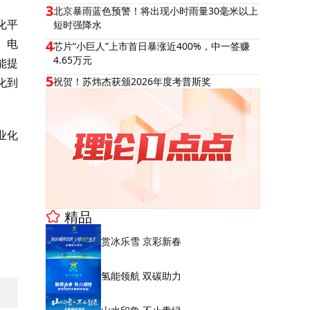
3
北京暴雨蓝色预警！将出现小时雨量30毫米以上
化平
短时强降水
、电
4
芯片“小巨人”上市首日暴涨近400%，中一签赚
4.65万元
能提
5
化到
祝贺！苏炜杰获颁2026年度考普斯奖
业化
精品
赏冰乐雪 京彩新春
氢能领航 双碳助力