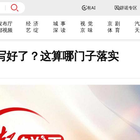
有AI
辟谣专区
发布厅
经 济
城 事
视 觉
京 剧
汽
都视频
艺 绽
深 读
京 味
体 育
天
写好了？这算哪门子落实