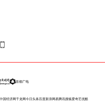
首都广电
中国经济网
千龙网
今日头条
百度
新浪
网易
腾讯
搜狐
爱奇艺
优酷