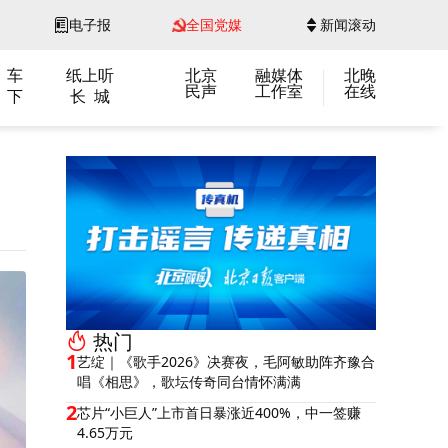
电子报
全国党媒
新闻滚动
 车
纸上听
北京
融媒体
北晚
民声
工作室
在线
 下
长 城
热门
1
艺绽｜《歌手2026》决赛夜，毛阿敏助阵齐豫合
唱《相思》，歌坛传奇同台情怀满满
2
芯片“小巨人”上市首日暴涨近400%，中一签赚
4.65万元