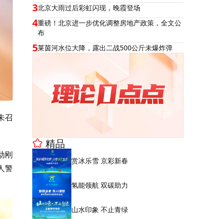
3
北京大雨过后彩虹闪现，晚霞登场
4
重磅！北京进一步优化调整房地产政策，全文公
布
5
莱茵河水位大降，露出二战500公斤未爆炸弹
未召
精品
动刚
赏冰乐雪 京彩新春
人警
氢能领航 双碳助力
山水印象 不止青绿