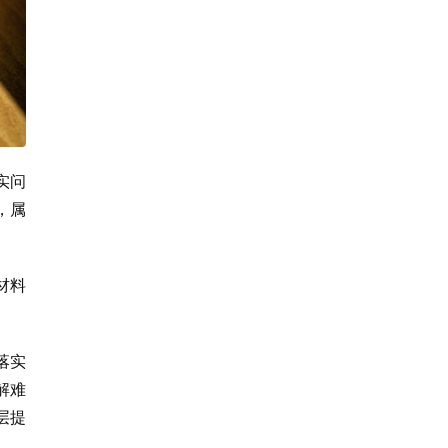
实问
，属
材料
落实
解难
层提