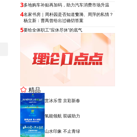
3
多地购车补贴再加码，助力汽车消费市场升温
4
名家书房｜周朴园是否知道蘩漪、周萍的私情？
杨立新：曹禺曾给出过确切答案
5
要给全体职工“应休尽休”的底气
精品
赏冰乐雪 京彩新春
氢能领航 双碳助力
山水印象 不止青绿