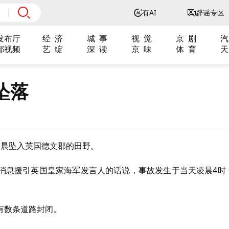
有AI
辟谣专区
发布厅
经 济
城 事
视 觉
京 剧
汽
都视频
艺 绽
深 读
京 味
体 育
天
坠落
凌晨坠入英国德文郡的田野。
消息援引英国皇家海军发言人的话说，事故发生于当天凌晨4时
有数条道路封闭。