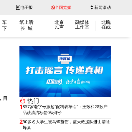
电子报
全国党媒
新闻滚动
 车
纸上听
北京
融媒体
北晚
民声
工作室
在线
 下
长 城
，目
热门
1
357岁老字号掀起“配料表革命”：王致和28款产
品获清洁标签0级评价
2
50多名大学生被马蜂蜇伤，蓝天救援队进山清除
蜂巢