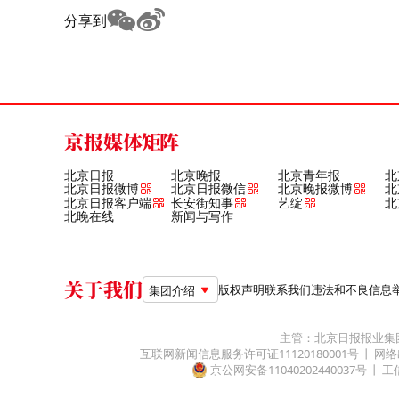
分享到
京报媒体矩阵
北京日报
北京晚报
北京青年报
北
北京日报微博
北京日报微信
北京晚报微博
北
北京日报客户端
长安街知事
艺绽
北
北晚在线
新闻与写作
关于我们
版权声明
联系我们
违法和不良信息举报电
集团介绍
主管：北京日报报业集
互联网新闻信息服务许可证11120180001号
网络
京公网安备11040202440037号
工信