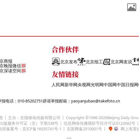
合作伙伴
京商报
北京发布
北京组工
北京网友说
京晚报微信
京深读空间
友情链接
人民网
新华网
央视网
光明网
中国网
中国日报网
话：010-85202751
辟谣举报邮箱：yaoyanjubao@takefoto.cn
团
主办：京报移动传媒有限公司
Copyright ©1996-
2026
Beijing Daily Gro
出版服务许可证（京）字第338号
信息网络传播视听节目许可证0122682号
部备案号：京ICP备16035741号-1
京新网备2010001号
网上有害