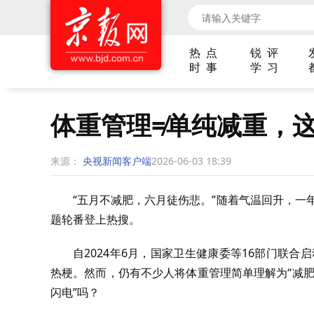
热 点
锐 评
时 事
学 习
体重管理≠单纯减重，
来源：
央视新闻客户端
2026-06-03 18:39
“五月不减肥，六月徒伤悲。”随着气温回升，一年
题轮番登上热搜。
自2024年6月，国家卫生健康委等16部门联合
热梗。然而，仍有不少人将体重管理简单理解为“减肥
闪电”吗？