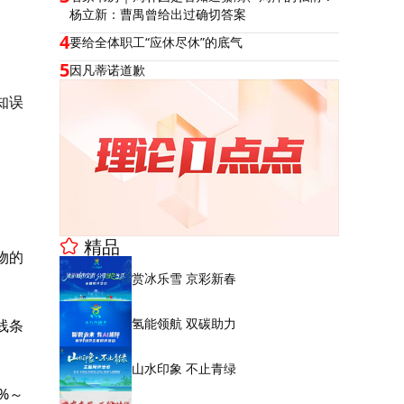
杨立新：曹禺曾给出过确切答案
4
要给全体职工“应休尽休”的底气
5
因凡蒂诺道歉
知误
精品
物的
赏冰乐雪 京彩新春
氢能领航 双碳助力
线条
山水印象 不止青绿
%～