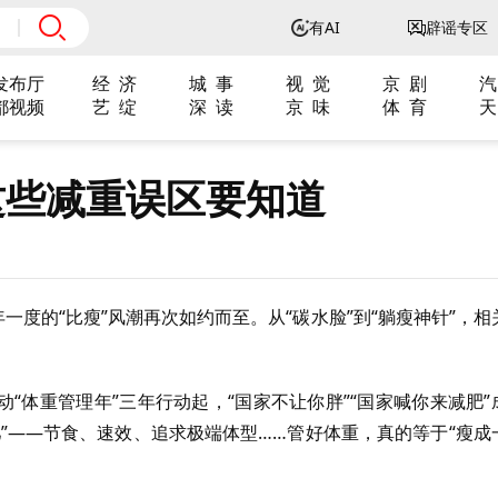
有AI
辟谣专区
发布厅
经 济
城 事
视 觉
京 剧
汽
都视频
艺 绽
深 读
京 味
体 育
天
这些减重误区要知道
一度的“比瘦”风潮再次如约而至。从“碳水脸”到“躺瘦神针”，相
启动“体重管理年”三年行动起，“国家不让你胖”“国家喊你来减肥”
”——节食、速效、追求极端体型……管好体重，真的等于“瘦成