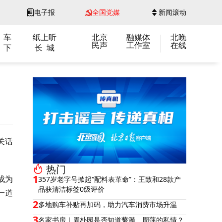
电子报
全国党媒
新闻滚动
 车
纸上听
北京
融媒体
北晚
民声
工作室
在线
 下
长 城
关话
热门
1
成为
357岁老字号掀起“配料表革命”：王致和28款产
品获清洁标签0级评价
一道
2
多地购车补贴再加码，助力汽车消费市场升温
3
名家书房｜周朴园是否知道蘩漪、周萍的私情？