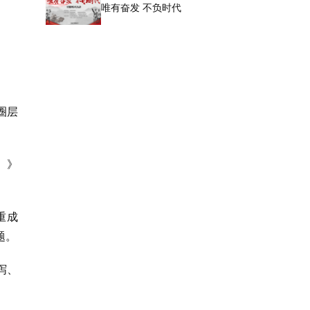
唯有奋发 不负时代
圈层
）》
重成
题。
泻、