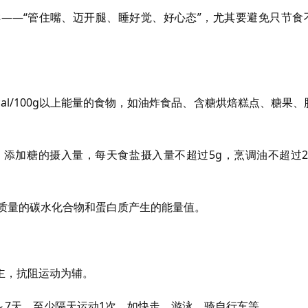
——“管住嘴、迈开腿、睡好觉、好心态”，尤其要避免只节食
kcal/100g以上能量的食物，如油炸食品、含糖烘焙糕点、糖果、
盐、添加糖的摄入量，每天食盐摄入量不超过5g，烹调油不超过2
于同质量的碳水化合物和蛋白质产生的能量值。
主，抗阻运动为辅。
5～7天，至少隔天运动1次，如快走、游泳、骑自行车等。