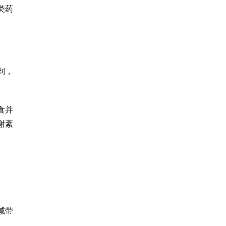
类药
到，
食并
谢紊
减带