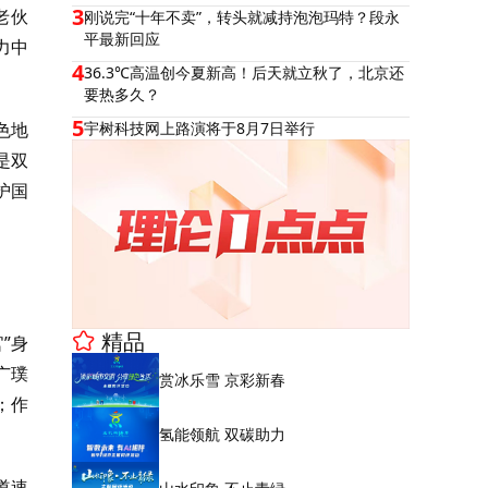
3
老伙
刚说完“十年不卖”，转头就减持泡泡玛特？段永
平最新回应
力中
4
36.3℃高温创今夏新高！后天就立秋了，北京还
要热多久？
5
色地
宇树科技网上路演将于8月7日举行
是双
护国
精品
”身
广璞
赏冰乐雪 京彩新春
；作
氢能领航 双碳助力
道速