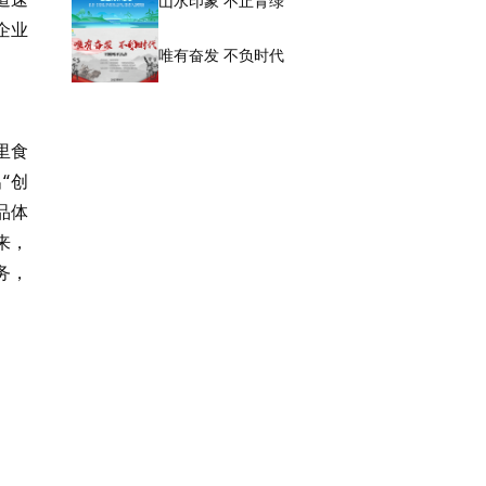
山水印象 不止青绿
企业
唯有奋发 不负时代
里食
“创
品体
来，
务，