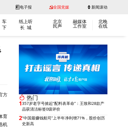
电子报
全国党媒
新闻滚动
 车
纸上听
北京
融媒体
北晚
民声
工作室
在线
 下
长 城
餐
官方
热门
1
357岁老字号掀起“配料表革命”：王致和28款产
品获清洁标签0级评价
体育
2
“中国最赚钱航司”上半年净利增71%，股价创历
史新高
选机