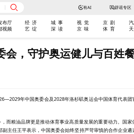
有AI
辟谣专区
发布厅
经 济
城 事
视 觉
京 剧
汽
都视频
艺 绽
深 读
京 味
体 育
天
委会，守护奥运健儿与百姓
6—2029年中国奥委会及2028年洛杉矶奥运会中国体育代表团
任务，而粮油品牌更是推动体育事业高质量发展的重要动力。国家
部副主任王平表示，中国奥委会始终坚持严苛审慎的合作企业遴