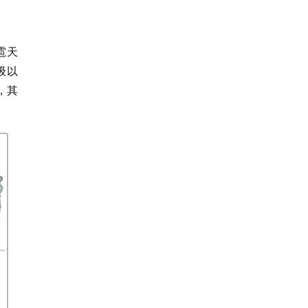
雹天
级以
，其