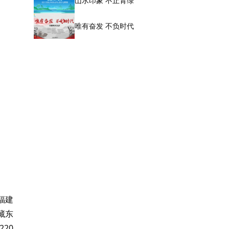
山水印象 不止青绿
唯有奋发 不负时代
福建
藏东
20