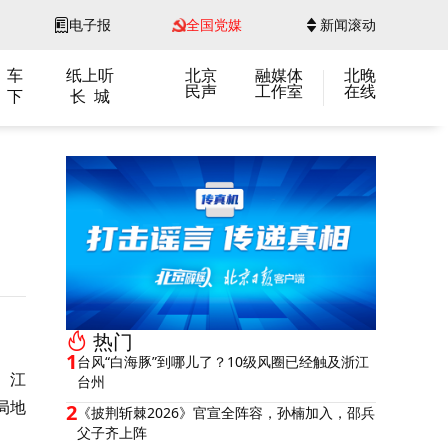
电子报
全国党媒
新闻滚动
 车
纸上听
北京
融媒体
北晚
民声
工作室
在线
 下
长 城
热门
1
台风“白海豚”到哪儿了？10级风圈已经触及浙江
、江
台州
局地
2
《披荆斩棘2026》官宣全阵容，孙楠加入，邵兵
父子齐上阵