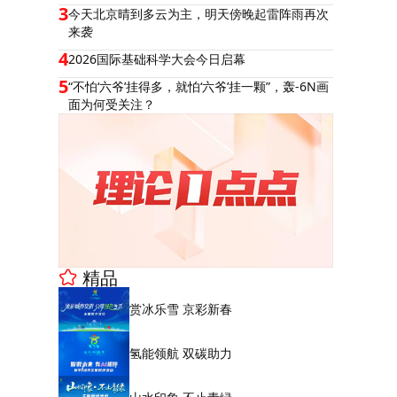
3
今天北京晴到多云为主，明天傍晚起雷阵雨再次
来袭
4
2026国际基础科学大会今日启幕
5
“不怕‘六爷’挂得多，就怕‘六爷’挂一颗”，轰-6N画
面为何受关注？
精品
赏冰乐雪 京彩新春
氢能领航 双碳助力