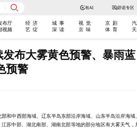
有AI
辟谣专区
发布厅
经 济
城 事
视 觉
京 剧
汽
都视频
艺 绽
深 读
京 味
体 育
天
续发布大雾黄色预警、暴雨蓝
色预警
海北部和中西部海域、辽东半岛东部沿岸海域、山东半岛沿岸海域
，江苏中部、湖北南部、湖南北部等地的部分地区有大雾天气，