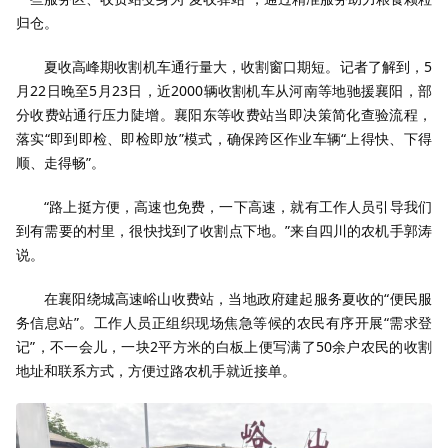
归仓。
夏收高峰期收割机车通行量大，收割窗口期短。记者了解到，5
月22日晚至5月23日，近2000辆收割机车从河南等地驰援襄阳，部
分收费站通行压力陡增。襄阳东等收费站当即决策简化查验流程，
落实“即到即检、即检即放”模式，确保跨区作业车辆“上得快、下得
顺、走得畅”。
“路上挺方便，高速也免费，一下高速，就有工作人员引导我们
到有需要的村里，很快找到了收割点下地。”来自四川的农机手郭涛
说。
在襄阳绕城高速峪山收费站，当地政府建起服务夏收的“便民服
务信息站”。工作人员正组织现场焦急等候的农民有序开展“需求登
记”，不一会儿，一块2平方米的白板上便写满了50余户农民的收割
地址和联系方式，方便过路农机手就近接单。