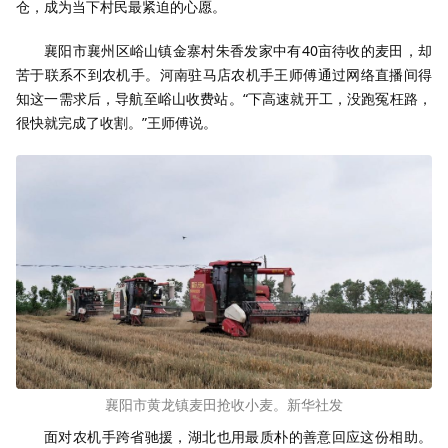
仓，成为当下村民最紧迫的心愿。
襄阳市襄州区峪山镇金寨村朱香发家中有40亩待收的麦田，却
苦于联系不到农机手。河南驻马店农机手王师傅通过网络直播间得
知这一需求后，导航至峪山收费站。“下高速就开工，没跑冤枉路，
很快就完成了收割。”王师傅说。
襄阳市黄龙镇麦田抢收小麦。新华社发
面对农机手跨省驰援，湖北也用最质朴的善意回应这份相助。