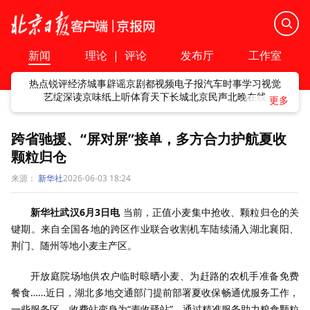
新闻
理论
|
评论
发布厅
工作室
热点
锐评
经济
城事
辟谣
京剧
都视频
电子报
汽车
时事
学习
视觉
艺绽
深读
京味
纸上听
体育
天下
长城
北京民声
北晚在线
跨省驰援、“屏对屏”接单，多方合力护航夏收
颗粒归仓
来源：
新华社
2026-06-03 18:24
新华社武汉6月3日电
当前，正值小麦集中抢收、颗粒归仓的关
键期。来自全国各地的跨区作业联合收割机车陆续涌入湖北襄阳、
荆门、随州等地小麦主产区。
开放庭院场地供农户临时晾晒小麦、为赶路的农机手准备免费
餐食……近日，湖北多地交通部门提前部署夏收保畅通优服务工作，
一些服务区、收费站变身为“麦收驿站”，通过精准服务助力粮食颗粒