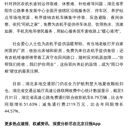
针对跨区农机长途转运停靠难、休整难、补给难等问题，湖北省枣
阳市公路事务发展中心全面开放辖区沿线服务区、停车区、养护站
点等场地资源，有序接纳农机车辆集中停靠、应急避险、夜间休
整。依托“司机之家”，免费为农机手提供停车休息、饮用热水、洗漱
如厕、手机充电等便民服务，用贴心服务筑牢麦收路上“暖心港湾”。
社会爱心人士也为农机手提供温暖帮助。有当地老板打开自家
闲置的厂房，收拾出床铺和厨房，免费为来往农机手提供食宿；还
有农机维修师傅带着工具守在田间路口，随时应对机器故障……“你
帮我们抢收，我们护你周全”，这份双向奔赴的温情，成为“雨口夺
粮”硬仗的最美注脚。
目前，湖北多地交通部门仍在全力护航荆楚大地夏收颗粒归
仓。湖北省交通运输厅高速公路联网收费中心统计数据显示，截至5
月31日，湖北省高速公路免费通行联合收割机车8.79万辆，比去年
同期增长51.63%；减免通行费2119万元，比去年同期增长
44.57%。
更多热点速报、权威资讯、深度分析尽在北京日报App