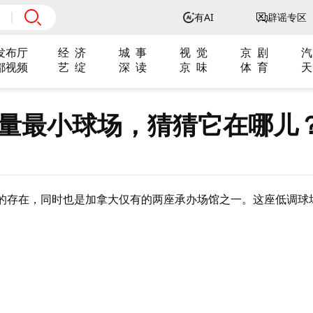
有AI
辟谣专区
发布厅
经 济
城 事
视 觉
京 剧
汽
都视频
艺 绽
深 读
京 味
体 育
天
体量最小球场，猜猜它在哪儿
底的存在，同时也是加拿大仅有的两座承办场馆之一。这座低调球