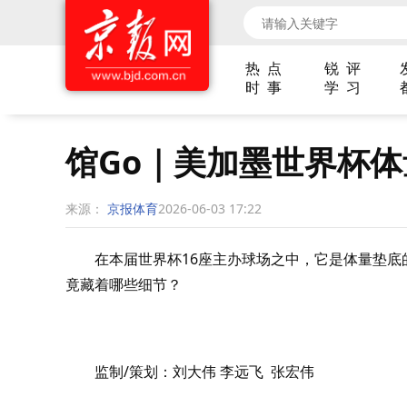
热 点
锐 评
时 事
学 习
馆Go｜美加墨世界杯
来源：
京报体育
2026-06-03 17:22
在本届世界杯16座主办球场之中，它是体量垫
竟藏着哪些细节？
监制/策划：刘大伟 李远飞 张宏伟