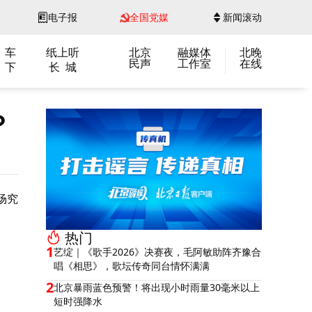
电子报
全国党媒
新闻滚动
 车
纸上听
北京
融媒体
北晚
民声
工作室
在线
 下
长 城
？
场究
热门
1
艺绽｜《歌手2026》决赛夜，毛阿敏助阵齐豫合
唱《相思》，歌坛传奇同台情怀满满
2
北京暴雨蓝色预警！将出现小时雨量30毫米以上
短时强降水