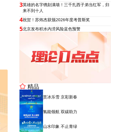
3
英雄的名字镌刻满墙！三千扎西子弟当红军，归
来不到十人
4
祝贺！苏炜杰获颁2026年度考普斯奖
5
北京发布积水内涝风险蓝色预警
精品
赏冰乐雪 京彩新春
氢能领航 双碳助力
山水印象 不止青绿