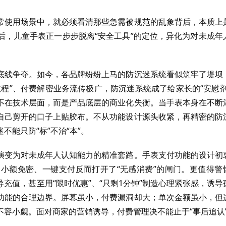
常使用场景中，就必须看清那些急需被规范的乱象背后，本质上
后，儿童手表正一步步脱离“安全工具”的定位，异化为对未成年
底线争夺。如今，各品牌纷纷上马的防沉迷系统看似筑牢了堤坝
程”、付费解密业务流传极广，防沉迷系统成了给家长的“安慰剂
不在技术层面，而是产品底层的商业化失衡。当手表本身在不断
自己剪开的口子上贴胶布。不从功能设计源头收紧，再精密的防
能只防“标”不治“本”。
演变为对未成年人认知能力的精准套路。手表支付功能的设计初
小额免密、一键支付反而打开了“无感消费”的闸门。更值得警
充值，甚至用“限时优惠”、“只剩1分钟”制造心理紧张感，诱导
功能的合理边界。屏幕虽小，付费漏洞却大；单次金额虽小，但
容小觑。面对商家的营销诱导，付费管理决不能止于“事后追认