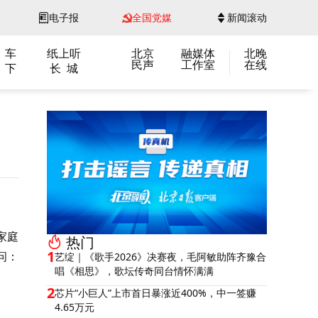
电子报
全国党媒
新闻滚动
 车
纸上听
北京
融媒体
北晚
民声
工作室
在线
 下
长 城
家庭
热门
1
问：
艺绽｜《歌手2026》决赛夜，毛阿敏助阵齐豫合
唱《相思》，歌坛传奇同台情怀满满
2
芯片“小巨人”上市首日暴涨近400%，中一签赚
4.65万元