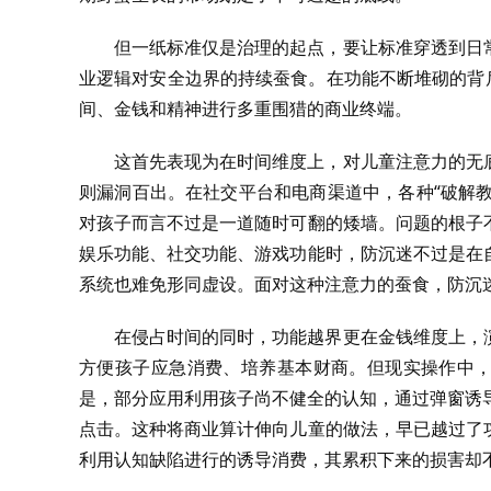
但一纸标准仅是治理的起点，要让标准穿透到日
业逻辑对安全边界的持续蚕食。在功能不断堆砌的背
间、金钱和精神进行多重围猎的商业终端。
这首先表现为在时间维度上，对儿童注意力的无
则漏洞百出。在社交平台和电商渠道中，各种“破解教
对孩子而言不过是一道随时可翻的矮墙。问题的根子
娱乐功能、社交功能、游戏功能时，防沉迷不过是在
系统也难免形同虚设。面对这种注意力的蚕食，防沉迷不
在侵占时间的同时，功能越界更在金钱维度上，
方便孩子应急消费、培养基本财商。但现实操作中，
是，部分应用利用孩子尚不健全的认知，通过弹窗诱导
点击。这种将商业算计伸向儿童的做法，早已越过了
利用认知缺陷进行的诱导消费，其累积下来的损害却不