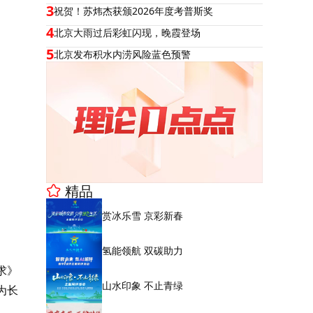
3
祝贺！苏炜杰获颁2026年度考普斯奖
4
北京大雨过后彩虹闪现，晚霞登场
5
北京发布积水内涝风险蓝色预警
精品
赏冰乐雪 京彩新春
氢能领航 双碳助力
求》
山水印象 不止青绿
为长