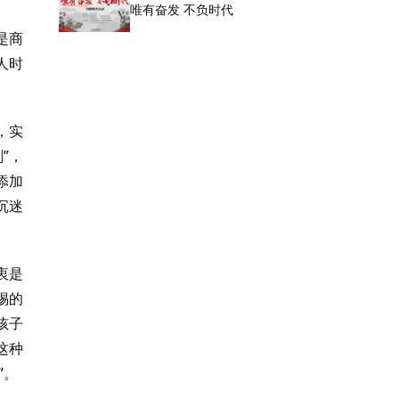
唯有奋发 不负时代
是商
人时
，实
”，
添加
沉迷
衷是
惕的
孩子
这种
”。