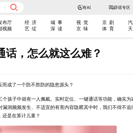
有AI
辟谣专区
发布厅
经 济
城 事
视 觉
京 剧
汽
都视频
艺 绽
深 读
京 味
体 育
天
通话，怎么就这么难？
反而成了一个防不胜防的隐患源头？
三个孩子中就有一人佩戴。实时定位、一键通话等功能，确实为
付漏洞频频发生、不适宜的有害内容隐匿其中时，我们不得不追
，还是在算计儿童？