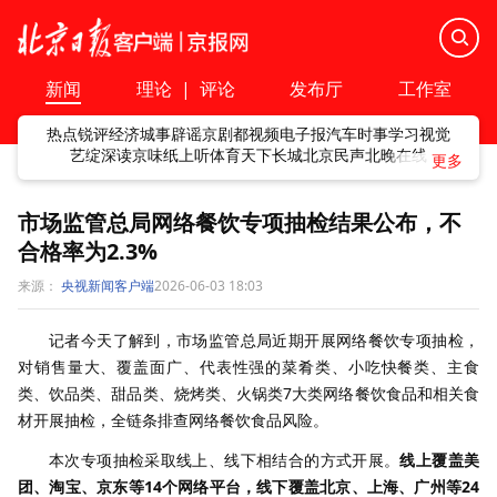
新闻
理论
|
评论
发布厅
工作室
热点
锐评
经济
城事
辟谣
京剧
都视频
电子报
汽车
时事
学习
视觉
艺绽
深读
京味
纸上听
体育
天下
长城
北京民声
北晚在线
市场监管总局网络餐饮专项抽检结果公布，不
合格率为2.3%
来源：
央视新闻客户端
2026-06-03 18:03
记者今天了解到，市场监管总局近期开展网络餐饮专项抽检，
对销售量大、覆盖面广、代表性强的菜肴类、小吃快餐类、主食
类、饮品类、甜品类、烧烤类、火锅类7大类网络餐饮食品和相关食
材开展抽检，全链条排查网络餐饮食品风险。
本次专项抽检采取线上、线下相结合的方式开展。
线上覆盖美
团、淘宝、京东等14个网络平台，线下覆盖北京、上海、广州等24