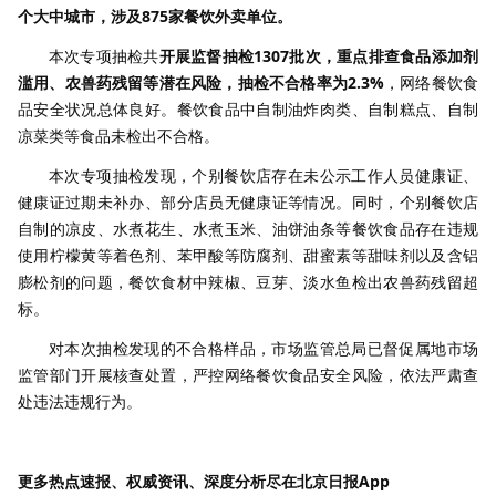
个大中城市，涉及875家餐饮外卖单位。
本次专项抽检共
开展监督抽检1307批次，重点排查食品添加剂
滥用、农兽药残留等潜在风险，抽检不合格率为2.3%
，网络餐饮食
品安全状况总体良好。餐饮食品中自制油炸肉类、自制糕点、自制
凉菜类等食品未检出不合格。
本次专项抽检发现，个别餐饮店存在未公示工作人员健康证、
健康证过期未补办、部分店员无健康证等情况。同时，个别餐饮店
自制的凉皮、水煮花生、水煮玉米、油饼油条等餐饮食品存在违规
使用柠檬黄等着色剂、苯甲酸等防腐剂、甜蜜素等甜味剂以及含铝
膨松剂的问题，餐饮食材中辣椒、豆芽、淡水鱼检出农兽药残留超
标。
对本次抽检发现的不合格样品，市场监管总局已督促属地市场
监管部门开展核查处置，严控网络餐饮食品安全风险，依法严肃查
处违法违规行为。
更多热点速报、权威资讯、深度分析尽在北京日报App