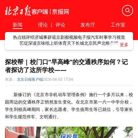
新闻
理论
|
评论
发布厅
工作室
热点
锐评
经济
城事
辟谣
京剧
都视频
电子报
汽车
时事
学习
视觉
艺绽
深读
京味
纸上听
体育
天下
长城
北京民声
北晚在线
探校帮 | 校门口“早高峰”的交通秩序如何？记
者探访了这所学校——
来源：
北京日报客户端
2026-06-03 17:54
新修订的《北京市非机动车管理条例》施行一个多月以来，校
园周边的交通秩序正悄然发生变化。在北京市第一六一中学分校，
学生到校高峰期间，家长志愿者、学生值周生等已就位，引导家长
和学生规范停车、文明通行。