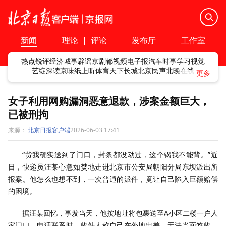
新闻
理论
|
评论
发布厅
工作室
热点
锐评
经济
城事
辟谣
京剧
都视频
电子报
汽车
时事
学习
视觉
艺绽
深读
京味
纸上听
体育
天下
长城
北京民声
北晚在线
女子利用网购漏洞恶意退款，涉案金额巨大，
已被刑拘
来源：
北京日报客户端
2026-06-03 17:41
“货我确实送到了门口，封条都没动过，这个锅我不能背。”近
日，快递员汪某心急如焚地走进北京市公安局朝阳分局东坝派出所
报案。他怎么也想不到，一次普通的派件，竟让自己陷入巨额赔偿
的困境。
据汪某回忆，事发当天，他按地址将包裹送至A小区二楼一户人
家门口，电话联系时，收件人称自己在外地出差，无法当面签收，