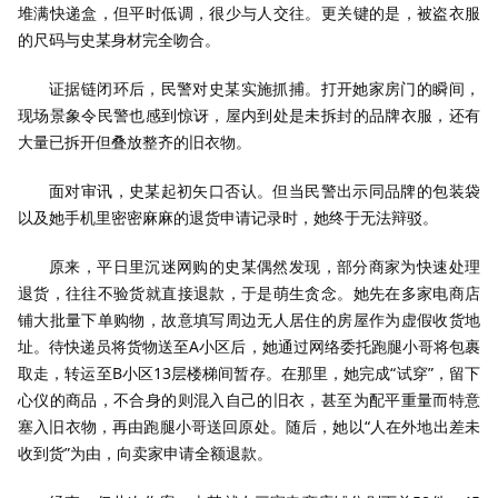
堆满快递盒，但平时低调，很少与人交往。更关键的是，被盗衣服
的尺码与史某身材完全吻合。
证据链闭环后，民警对史某实施抓捕。打开她家房门的瞬间，
现场景象令民警也感到惊讶，屋内到处是未拆封的品牌衣服，还有
大量已拆开但叠放整齐的旧衣物。
面对审讯，史某起初矢口否认。但当民警出示同品牌的包装袋
以及她手机里密密麻麻的退货申请记录时，她终于无法辩驳。
原来，平日里沉迷网购的史某偶然发现，部分商家为快速处理
退货，往往不验货就直接退款，于是萌生贪念。她先在多家电商店
铺大批量下单购物，故意填写周边无人居住的房屋作为虚假收货地
址。待快递员将货物送至A小区后，她通过网络委托跑腿小哥将包裹
取走，转运至B小区13层楼梯间暂存。在那里，她完成“试穿”，留下
心仪的商品，不合身的则混入自己的旧衣，甚至为配平重量而特意
塞入旧衣物，再由跑腿小哥送回原处。随后，她以“人在外地出差未
收到货”为由，向卖家申请全额退款。