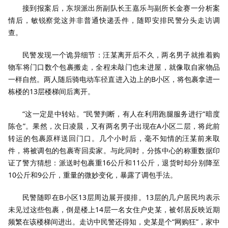
接到报案后，东坝派出所副队长王嘉乐与副所长金赛一分析案
情后，敏锐察觉这并非普通快递丢件，随即安排民警分头走访调
查。
民警发现一个诡异细节：汪某离开后不久，两名男子就推着购
物车将门口数个包裹搬走，全程未敲门也未进屋，就像取自家物品
一样自然。两人随后骑电动车径直进入边上的B小区，将包裹拿进一
栋楼的13层楼梯间后离开。
“这一定是中转站。”民警判断，有人在利用跑腿服务进行“暗度
陈仓”。果然，次日凌晨，又有两名男子出现在A小区二层，将此前
转运的包裹原样送回门口。几个小时后，毫不知情的汪某前来取
件，将被调包的包裹寄回卖家。与此同时，分拣中心的称重数据印
证了警方猜想：派送时包裹重16公斤和11公斤，退货时却分别降至
10公斤和9公斤，重量的微妙变化，暴露了调包手法。
民警随即在B小区13层周边展开摸排。13层的几户居民均表示
未见过这些包裹，倒是楼上14层一名女住户史某，被邻居反映近期
频繁在该楼梯间进出。走访中民警还得知，史某是个“网购狂”，家中