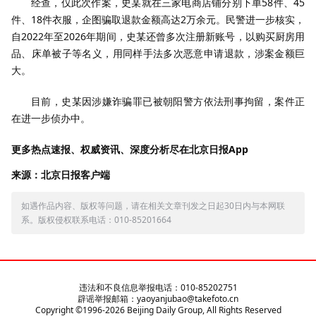
经查，仅此次作案，史某就在三家电商店铺分别下单58件、45
件、18件衣服，企图骗取退款金额高达2万余元。民警进一步核实，
自2022年至2026年期间，史某还曾多次注册新账号，以购买厨房用
品、床单被子等名义，用同样手法多次恶意申请退款，涉案金额巨
大。
目前，史某因涉嫌诈骗罪已被朝阳警方依法刑事拘留，案件正
在进一步侦办中。
更多热点速报、权威资讯、深度分析尽在北京日报App
来源：北京日报客户端
如遇作品内容、版权等问题，请在相关文章刊发之日起30日内与本网联
系。版权侵权联系电话：010-85201664
违法和不良信息举报电话：010-85202751
辟谣举报邮箱：yaoyanjubao@takefoto.cn
Copyright ©1996-
2026
Beijing Daily Group, All Rights Reserved