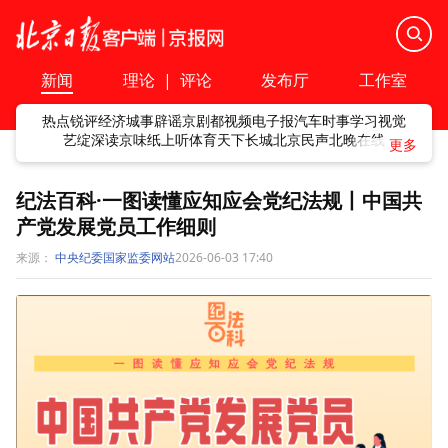
新闻
理论
|
评论
发布厅
工作室
热点
锐评
经济
城事
辟谣
京剧
都视频
电子报
汽车
时事
学习
视觉
艺绽
深读
京味
纸上听
体育
天下
长城
北京民声
北晚在线
纪法百科·一图读懂应知应会党纪法规丨中国共
产党发展党员工作细则
来源：
中央纪委国家监委网站
2026-06-03 17:40