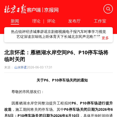
新闻
理论
|
评论
发布厅
工作室
热点
锐评
经济
城事
辟谣
京剧
都视频
电子报
汽车
时事
学习
视觉
艺绽
深读
京味
纸上听
体育
天下
长城
北京民声
北晚在线
北京怀柔：雁栖湖水岸空间P6、P10停车场将
临时关闭
来源：
山水怀柔
2026-06-03 17:31
关于P6、P10停车场关闭的通知
尊敬的市民朋友们：
因雁栖湖水岸空间整治提升工程拟对
P6、P10停车场进行提升
改造
，施工期间将关闭停车场。其中
P6停车场关闭日期为2026年6
月5日；P10停车场关闭日期为2026年6月10日
，具体开放时间待通