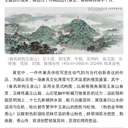
《春风和煦玉泉山》 庄小雷、郭宝君、牛朝、买鸿钧、徐卫国、乐
祥海、范琛、刘旭、陈倩合作 145cm×360cm 2024年 纸本设色
展览中，一件件兼具传统写意生动气韵与当代创新表达的作
品，为观众呈现一场兼具文化厚度与艺术温度的视觉盛宴。其中，
《春风和煦玉泉山》采用全景式构图，以俯视视角展现玉泉山春
景，玉峰塔矗立山巅，山石笔触中暗藏万物复苏的活力；远处颐和
园昆明湖上，十七孔桥横跨水面，船只点缀其间，展现春日山水的
温润与生机，绘出都市繁华中玉泉山的悠然与松弛。《秋色金华映
香山》以馥郁色彩描绘层林尽染的香山秋色，静翠湖碧水悠悠，勤
政殿、香山寺、双清别墅错落其间，意境壮阔而悠远。