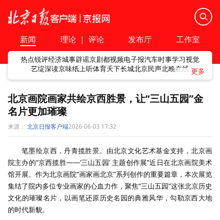
新闻
理论
|
评论
发布厅
工作室
热点
锐评
经济
城事
辟谣
京剧
都视频
电子报
汽车
时事
学习
视觉
艺绽
深读
京味
纸上听
体育
天下
长城
北京民声
北晚在线
北京画院画家共绘京西胜景，让“三山五园”金
名片更加璀璨
来源：
北京日报客户端
2026-06-03 17:32
笔墨绘京西，丹青揽胜景。由北京文化艺术基金支持，北京画
院主办的“京西揽胜——‘三山五园’ 主题创作展”近日在北京画院美术
馆开展。作为北京画院“画家画北京”系列创作的重要篇章，本次展览
集结了院内多位专业画家的心血力作，聚焦“三山五园”这张北京历史
文化的璀璨名片，以画笔还原历史名园的典雅风华，勾勒京西大地
的时代新貌。