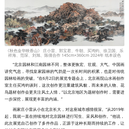
《秋色金华映香山》 庄小雷、郭宝君、牛朝、买鸿钧、徐卫国、乐
祥海、范琛、刘旭、陈倩合作 145cm×360cm 2024年 纸本设色
“北京园林和江南园林不同，整体更恢宏、壮观、大气。中国画
讲究气息，寻找皇家园林的气韵是一次长时间的积累，也是对传统
园林绘画的突破。”在6月2日的展览专题会上，北京画院山水画创作
室主任买鸿钧谈到，这次创作更注重建筑风貌，而未来的人物、花
鸟题材创作会更关注风土人情，“以北京地区为题材创作时，需要进
一步深挖，展现更丰富的内涵。”
画家庄小雷从小在北京长大，对这座城市感情很深。“从2019年
起，我就一直在持续地对北京园林进行写生、采风和创作。”他说，
此次展览自己创作了多件作品，正源于这种长期而持续的工作，让