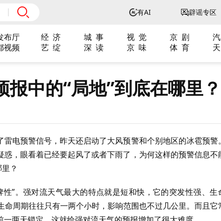
有AI
辟谣专区
发布厅
经 济
城 事
视 觉
京 剧
汽
都视频
艺 绽
深 读
京 味
体 育
天
预报中的“局地”到底在哪里？
了雷电预警信号，昨天还启动了大风预警和个别地区的冰雹预警
疑惑，眼看着已经要起风了或者下雨了，为何这样的预警信息不
哪里？
脾性”。强对流天气最大的特点就是短和快，它的突发性强、生
，生命周期往往只有一两个小时，影响范围也不过几公里。而且它
前一两天锁定。这就给强对流天气的预报增加了很大难度。