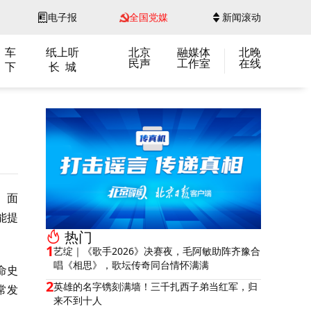
电子报
全国党媒
新闻滚动
 车
纸上听
北京
融媒体
北晚
民声
工作室
在线
 下
长 城
。面
能提
热门
1
艺绽｜《歌手2026》决赛夜，毛阿敏助阵齐豫合
唱《相思》，歌坛传奇同台情怀满满
命史
2
英雄的名字镌刻满墙！三千扎西子弟当红军，归
常发
来不到十人