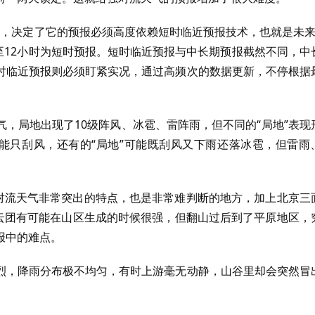
特点，决定了它的预报必须高度依赖短时临近预报技术，也就是未来
2至12小时为短时预报。短时临近预报与中长期预报截然不同，中
时临近预报则必须盯紧实况，通过高频次的数据更新，不停根据
，局地出现了10级阵风、冰雹、雷阵雨，但不同的“局地”表现
可能只刮风，还有的“局地”可能既刮风又下雨还落冰雹，但雷雨
强对流天气非常突出的特点，也是非常难判断的地方，加上北京三
流云团有可能在山区生成的时候很强，但翻山过后到了平原地区，
报中的难点。
烈，降雨分布极不均匀，有时上游毫无动静，山谷里却会突然冒