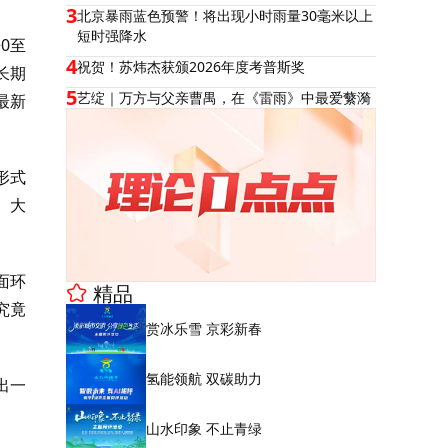
3
北京暴雨蓝色预警！将出现小时雨量30毫米以上
短时强降水
0至
4
祝贺！苏炜杰获颁2026年度考普斯奖
长期
5
艺绽｜万方与父亲曹禺，在《雷雨》中最爱蘩漪
最新
形式
、大
面环
精品
究竟
赏冰乐雪 京彩新春
氢能领航 双碳助力
出一
山水印象 不止青绿