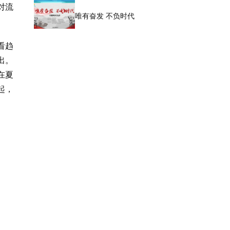
对流
唯有奋发 不负时代
看趋
出。
在夏
起，