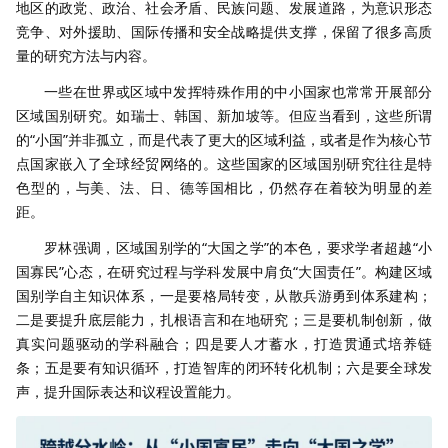
地区的政党、政治、社会矛盾、民族问题、发展道路，为意识形态
竞争、对外援助、国际传播和安全战略提供支撑，保留了很多高质
量的研究方法与内容。
一些在世界或区域中发挥特殊作用的中小国家也常常开展部分
区域国别研究。如瑞士、韩国、新加坡等。但应当看到，这些所谓
的“小国”并非孤立，而是代表了更大的区域利益，或者是作为核心节
点国家嵌入了全球经贸网络的。这些国家的区域国别研究往往是特
色型的，与美、法、日、德等国相比，仍然存在着较为明显的差
距。
罗林强调，区域国别学的“大国之学”的本色，要求学者超越“小
国寡民”心态，在研究过程与学科发展中肩负“大国责任”。构建区域
国别学自主知识体系，一是要格局转变，从散兵游勇到体系建构；
二是要提升底层能力，扎根语言和在地研究；三是要机制创新，做
真实问题驱动的学科融合；四是要人才蓄水，打造贯通式培养链
条；五是要有知识循环，打造智库的闭环转化机制；六是要全球发
声，提升国际表达和议程设置能力。