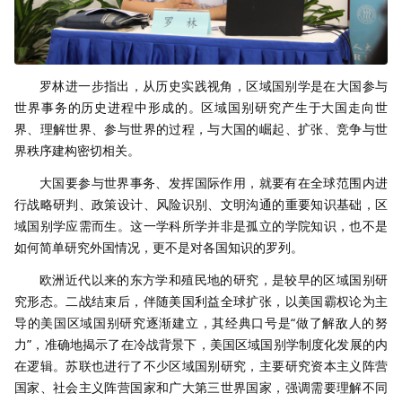
罗林进一步指出，从历史实践视角，区域国别学是在大国参与
世界事务的历史进程中形成的。区域国别研究产生于大国走向世
界、理解世界、参与世界的过程，与大国的崛起、扩张、竞争与世
界秩序建构密切相关。
大国要参与世界事务、发挥国际作用，就要有在全球范围内进
行战略研判、政策设计、风险识别、文明沟通的重要知识基础，区
域国别学应需而生。这一学科所学并非是孤立的学院知识，也不是
如何简单研究外国情况，更不是对各国知识的罗列。
欧洲近代以来的东方学和殖民地的研究，是较早的区域国别研
究形态。二战结束后，伴随美国利益全球扩张，以美国霸权论为主
导的美国区域国别研究逐渐建立，其经典口号是“做了解敌人的努
力”，准确地揭示了在冷战背景下，美国区域国别学制度化发展的内
在逻辑。苏联也进行了不少区域国别研究，主要研究资本主义阵营
国家、社会主义阵营国家和广大第三世界国家，强调需要理解不同