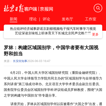
新闻
理论
|
评论
发布厅
工作室
热点
锐评
经济
城事
辟谣
京剧
都视频
电子报
汽车
时事
学习
视觉
艺绽
深读
京味
纸上听
体育
天下
长城
北京民声
北晚在线
罗林：构建区域国别学，中国学者要有大国视
野和担当
来源：
长安街知事
2026-06-03 16:47
6月2日，中国人民大学区域国别研究院（重阳金融研究院）、
中国人民大学全球领导力学院共同主办的“区域国别学与全球领导力
系列讲座”第三场成功举办。北京语言大学学术委员会副主任委员、
国务院学位委员会区域国别学学科评议组成员罗林教授，围绕“‘大国
之学’的构建与中国担当”作专题分享。
讲座开始，罗林从区域国别学何以应被看作“大国之学”出发，通