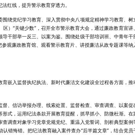
纪法红线，提升警示教育穿透力。
委围绕党纪学习教育、深入贯彻中央八项规定精神学习教育、树
、区）“关键少数”，召开全市警示教育大会，通过廉政教育宣讲
领导干部举一反三、以案为鉴。围绕处级干部培训班、中青年干
，把参观廉政教育馆、观看警示教育片、讲授廉洁从政专题课等纳
教育嵌入监督执纪执法、新时代廉洁文化建设全过程各方面，推
监督、信访举报办理、线索处置、监督检查、审查调查、以案促
等形式，运用纪法条款开展教育提醒，抓早抓小、防微杜渐。在
审查调查对象学习党章党规党纪、重温入党誓词、剖析典型案例
动认错悔错。把纪法教育融入案件查办“后半篇文章”，结合党员