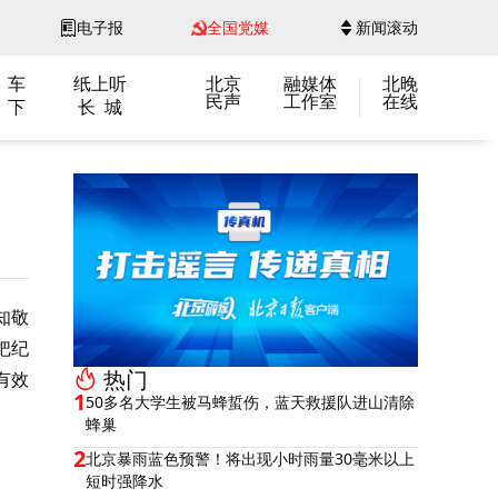
电子报
全国党媒
新闻滚动
 车
纸上听
北京
融媒体
北晚
民声
工作室
在线
 下
长 城
知敬
把纪
热门
有效
1
50多名大学生被马蜂蜇伤，蓝天救援队进山清除
蜂巢
2
北京暴雨蓝色预警！将出现小时雨量30毫米以上
短时强降水