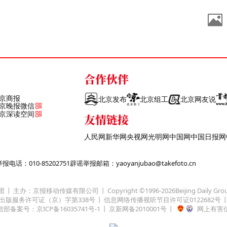
合作伙伴
京商报
北京发布
北京组工
北京网友说
京晚报微信
京深读空间
友情链接
人民网
新华网
央视网
光明网
中国网
中国日报网
话：010-85202751
辟谣举报邮箱：yaoyanjubao@takefoto.cn
团
主办：京报移动传媒有限公司
Copyright ©1996-
2026
Beijing Daily Gro
出版服务许可证（京）字第338号
信息网络传播视听节目许可证0122682号
部备案号：京ICP备16035741号-1
京新网备2010001号
网上有害