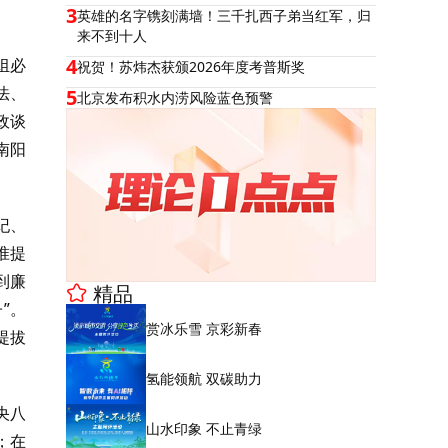
3
英雄的名字镌刻满墙！三千扎西子弟当红军，归
来不到十人
4
组必
祝贺！苏炜杰获颁2026年度考普斯奖
法、
5
北京发布积水内涝风险蓝色预警
政谈
南阳
纪、
准提
到廉
精品
”。
赏冰乐雪 京彩新春
提拔
氢能领航 双碳助力
央八
山水印象 不止青绿
；在