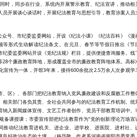
同时，同步在行业、系统内开展警示教育、纪法宣讲，推动相
人员开展谈心谈话时，开展纪法教育与思想引导，教育涉案人员
信公众号、市纪委监委网站，开设《纪法小课》《纪法百科》《漫
频等形式生动解读纪法条文。在元旦、春节等节假日推出《节
市纪委监委网站开设《党纪法规》栏目，提供便捷查询服务。线
等28个廉政教育阵地，形成覆盖全市的廉政教育阵地体系。高标
宣传为一体，开馆3年来，接待600余批次2.5万余人次参观学
市、区）、各部门把纪法教育纳入党风廉政建设和反腐败工作整
、相关部门各负其责、全社会共同参与的纪法教育工作机制。统
育纳入新闻媒体宣传、文艺工作者创作、党员干部教育培训中。
规备课授课；市委宣传部把纪法教育作为“党的创新理论万场宣
同推动纪法教育进机关、进企业、进学校、进医院、进村社、
厚良好政治生态的土壤。（杨历敬，作者系河南省南阳市委常委