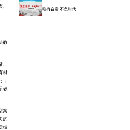
表、
唯有奋发 不负时代
法教
录、
育材
习；
示教
型案
失的
坛歧