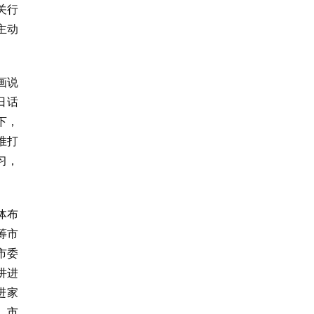
关行
主动
画说
日话
下，
准打
习，
体布
筹市
市委
讲进
进家
，市