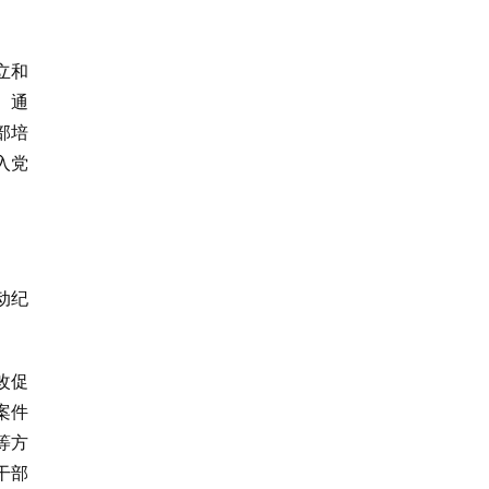
立和
、通
部培
入党
动纪
改促
案件
等方
干部