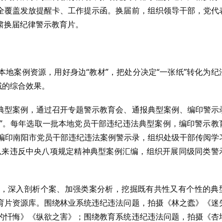
全覆盖发放提醒卡、工作提示函。换届前，组织领导干部，党代
肃换届纪律警示教育片。
地案例资源，用好身边“教材”，把处分决定“一张纸”转化为纪
域的综合效果。
典型案例，通过召开专题警示教育会、通报典型案例、编印警示
人”。每年选取一批本地党员干部违纪违法典型案例，编印警示教
例，编印南阳市党员干部违纪违法案例警示录，组织处级干部传阅学
大以来违反中央八项规定精神典型案例汇编，组织开展同级同类警
，深入剖析个案、加强类案分析，挖掘既有共性又有个性的典
育片资源库。围绕林业系统违纪违法问题，拍摄《林之蠹》《迷
的忏悔》《纵欲之害》；围绕教育系统违纪违法问题，拍摄《杏