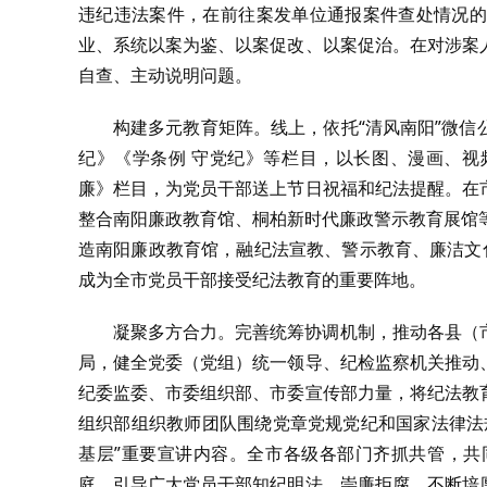
违纪违法案件，在前往案发单位通报案件查处情况的
业、系统以案为鉴、以案促改、以案促治。在对涉案
自查、主动说明问题。
构建多元教育矩阵。线上，依托“清风南阳”微
纪》《学条例 守党纪》等栏目，以长图、漫画、视
廉》栏目，为党员干部送上节日祝福和纪法提醒。在
整合南阳廉政教育馆、桐柏新时代廉政警示教育展馆
造南阳廉政教育馆，融纪法宣教、警示教育、廉洁文化
成为全市党员干部接受纪法教育的重要阵地。
凝聚多方合力。完善统筹协调机制，推动各县（
局，健全党委（党组）统一领导、纪检监察机关推动
纪委监委、市委组织部、市委宣传部力量，将纪法教
组织部组织教师团队围绕党章党规党纪和国家法律法
基层”重要宣讲内容。全市各级各部门齐抓共管，共
庭，引导广大党员干部知纪明法、崇廉拒腐，不断培