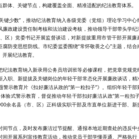
点群体、关键节点，构建覆盖全面、精准适配的纪法教育体系。
一“关键少数”，推动纪法教育纳入各级党委（党组）理论学习中心
风廉政建设责任制考核和法治建设考核，推动领导干部带头学纪
、区）党委书记开展监督谈话，对新提拔重用市管干部开展廉
拒腐防变思想防线。市纪委监委围绕“常怀敬畏之心”主题，结合
、开展纪法教育。
把纪法教育纳入新录用公务员培训班等必修课程，把党章党规党
新入职、新提拔及关键岗位的年轻干部常态化开展廉政谈话，精
题警示教育片《扣好廉洁从政的“第一粒扣子”》。组织年轻干部
体验式警示教育，督促推动年轻干部扣好廉洁从政“第一粒扣子
4900余名县（市、区）正科级实职干部及市直单位新进干部、新
时间节点，及时发布廉洁过节提醒、通报本地近期查处的违反中
时间开展系列宣传教育活动，推动党员干部学懂弄通、严格执行