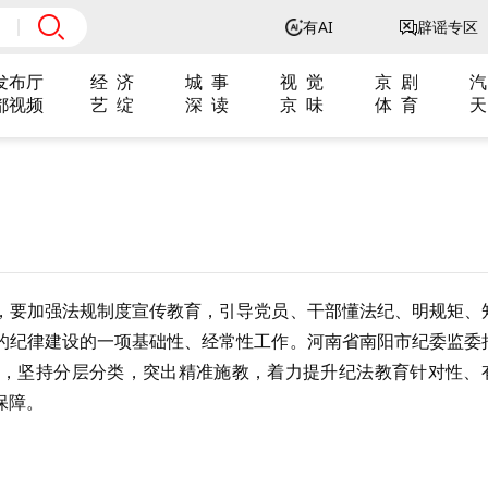
有AI
辟谣专区
发布厅
经 济
城 事
视 觉
京 剧
汽
都视频
艺 绽
深 读
京 味
体 育
天
，要加强法规制度宣传教育，引导党员、干部懂法纪、明规矩、
的纪律建设的一项基础性、经常性工作。河南省南阳市纪委监委
，坚持分层分类，突出精准施教，着力提升纪法教育针对性、
保障。