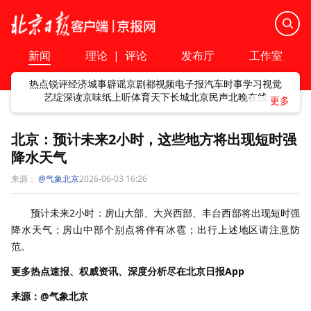
新闻
理论
|
评论
发布厅
工作室
热点
锐评
经济
城事
辟谣
京剧
都视频
电子报
汽车
时事
学习
视觉
艺绽
深读
京味
纸上听
体育
天下
长城
北京民声
北晚在线
北京：预计未来2小时，这些地方将出现短时强
降水天气
来源：
@气象北京
2026-06-03 16:26
预计未来2小时：房山大部、大兴西部、丰台西部将出现短时强
降水天气；房山中部个别点将伴有冰雹；出行上述地区请注意防
范。
更多热点速报、权威资讯、深度分析尽在北京日报App
来源：@气象北京