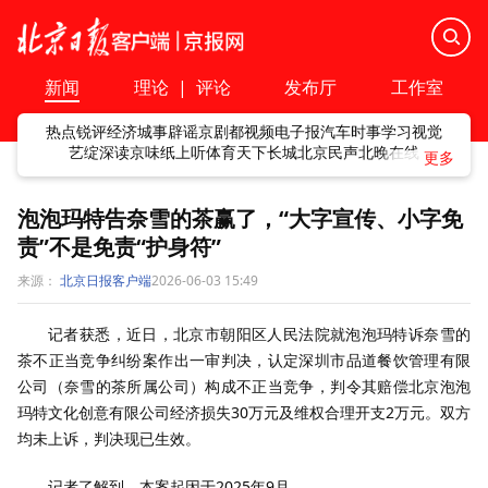
新闻
理论
|
评论
发布厅
工作室
热点
锐评
经济
城事
辟谣
京剧
都视频
电子报
汽车
时事
学习
视觉
艺绽
深读
京味
纸上听
体育
天下
长城
北京民声
北晚在线
泡泡玛特告奈雪的茶赢了，“大字宣传、小字免
责”不是免责“护身符”
来源：
北京日报客户端
2026-06-03 15:49
记者获悉，近日，北京市朝阳区人民法院就泡泡玛特诉奈雪的
茶不正当竞争纠纷案作出一审判决，认定深圳市品道餐饮管理有限
公司（奈雪的茶所属公司）构成不正当竞争，判令其赔偿北京泡泡
玛特文化创意有限公司经济损失30万元及维权合理开支2万元。双方
均未上诉，判决现已生效。
记者了解到，本案起因于2025年9月。