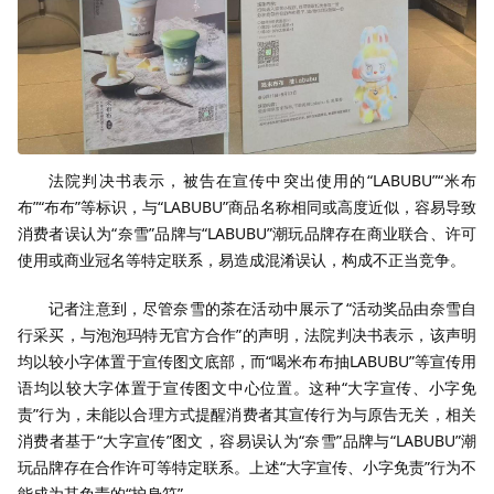
法院判决书表示，被告在宣传中突出使用的“LABUBU”“米布
布”“布布”等标识，与“LABUBU”商品名称相同或高度近似，容易导致
消费者误认为“奈雪”品牌与“LABUBU”潮玩品牌存在商业联合、许可
使用或商业冠名等特定联系，易造成混淆误认，构成不正当竞争。
记者注意到，尽管奈雪的茶在活动中展示了“活动奖品由奈雪自
行采买，与泡泡玛特无官方合作”的声明，法院判决书表示，该声明
均以较小字体置于宣传图文底部，而“喝米布布抽LABUBU”等宣传用
语均以较大字体置于宣传图文中心位置。这种“大字宣传、小字免
责”行为，未能以合理方式提醒消费者其宣传行为与原告无关，相关
消费者基于“大字宣传”图文，容易误认为“奈雪”品牌与“LABUBU”潮
玩品牌存在合作许可等特定联系。上述“大字宣传、小字免责”行为不
能成为其免责的“护身符”。