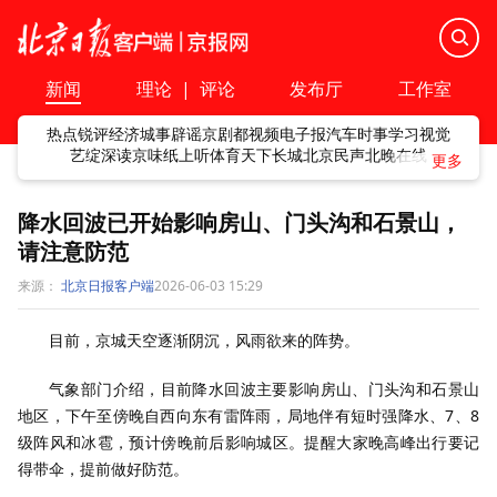
新闻
理论
|
评论
发布厅
工作室
热点
锐评
经济
城事
辟谣
京剧
都视频
电子报
汽车
时事
学习
视觉
艺绽
深读
京味
纸上听
体育
天下
长城
北京民声
北晚在线
降水回波已开始影响房山、门头沟和石景山，
请注意防范
来源：
北京日报客户端
2026-06-03 15:29
目前，京城天空逐渐阴沉，风雨欲来的阵势。
气象部门介绍，目前降水回波主要影响房山、门头沟和石景山
地区，下午至傍晚自西向东有雷阵雨，局地伴有短时强降水、7、8
级阵风和冰雹，预计傍晚前后影响城区。提醒大家晚高峰出行要记
得带伞，提前做好防范。