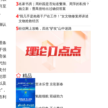
3
名家书房｜周朴园是否知道蘩漪、周萍的私情？
月至
杨立新：曹禺曾给出过确切答案
。
4
“我几乎是抱着干尸在工作！”女文物修复师讲述
文物抢救经历
糊认
5
轻信网上攻略，四名“驴友”山中迷路
理条
于强
育保
代扣
支付
精品
犯罪
以及
赏冰乐雪 京彩新春
”，
氢能领航 双碳助力
性利