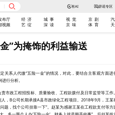
有AI
辟谣专区
发布厅
经 济
城 事
视 觉
京 剧
汽
都视频
艺 绽
深 读
京 味
体 育
天
金”为掩饰的利益输送
定关系人代缴“五险一金”的情况，对此，要结合主客观方面进
例进行分析。
负责市政工程招投标、质量验收、工程款拨付及日常监管等工作
人，B公司长期承接A县市政绿化工程项目。2018年9月，王某
保问题，找个公司挂靠一下”。赵某为感谢王某在工程款支付等方
大，多一两个人办‘五险一金’，财务上就是顺手的事”。后赵某按