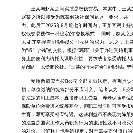
王某与赵某之间实质是权钱交易。本案中，王某
赵某之所以接受为陈某解决社保问题这一要求，并非
力。此后至2025年8月近七年时间内，王某客观上
权钱交易视作一种稳定的“交换模式”。同时，赵某之
以及其掌握着能影响B公司收益的权力。总之，王
为“权”与“钱”的交换。根据“两高”《关于办理受贿
务上的便利为请托人谋取利益，要求或者接受请托人
薪酬的，以受贿论处。”王某的行为符合“挂名领薪”
受贿数额应当按B公司全部支出认定。有观点认
额，单位缴纳的统筹部分不应计入。笔者认为，B公
是法定的用工成本，直接使职工受益。养老保险单位
保险单位缴费进入统筹基金，但职工就医时可享受报
生育，即可享受相应待遇。这些利益虽不表现为陈某
的法益是国家工作人员职务行为的廉洁性及不可收买
的对价。《解释》也明确规定，对于需要支付货币的