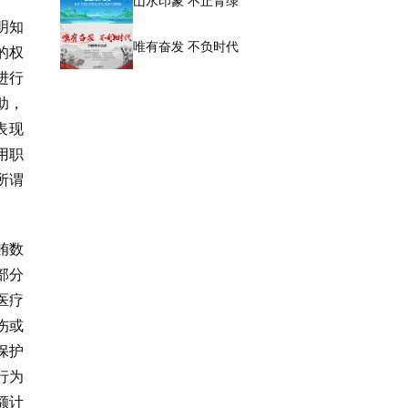
山水印象 不止青绿
明知
唯有奋发 不负时代
的权
进行
助，
表现
用职
所谓
贿数
部分
医疗
伤或
保护
行为
额计