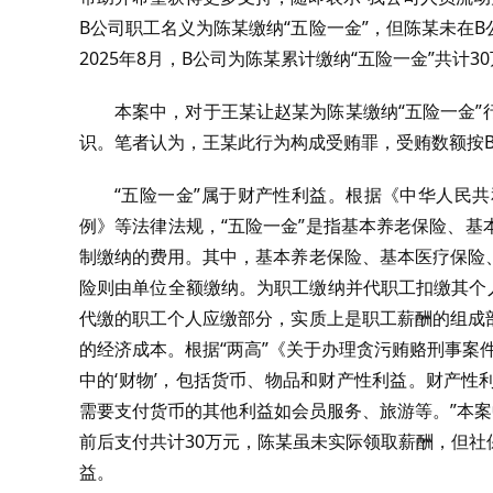
B公司职工名义为陈某缴纳“五险一金”，但陈某未在B
2025年8月，B公司为陈某累计缴纳“五险一金”共
本案中，对于王某让赵某为陈某缴纳“五险一金
识。笔者认为，王某此行为构成受贿罪，受贿数额按B
“五险一金”属于财产性利益。根据《中华人民
例》等法律法规，“五险一金”是指基本养老保险、
制缴纳的费用。其中，基本养老保险、基本医疗保险
险则由单位全额缴纳。为职工缴纳并代职工扣缴其个
代缴的职工个人应缴部分，实质上是职工薪酬的组成
的经济成本。根据“两高”《关于办理贪污贿赂刑事案
中的‘财物’，包括货币、物品和财产性利益。财产
需要支付货币的其他利益如会员服务、旅游等。”本案中，
前后支付共计30万元，陈某虽未实际领取薪酬，但
益。