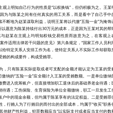
主观上明知自己行为的性质是“以权换钱”，但仍积极为之。王某
因为与陈某之间有任何真实的用工关系，而是看中了自己手中
持续不断地为赵某谋取利益，说明王某将以代缴“五险一金”为掩饰
所以愿意为陈某持续付出30万元的成本，正是因为王某对其的帮
某与赵某在主观上均明知权钱交易性质而故意为之，在客观上
刑事案件适用法律若干问题的意见》第六条规定，“国家工作人员利
以给特定关系人安排工作为名，使特定关系人不实际工作却获取
型受贿的构成要件，构成受贿罪。
为，只有陈某实际提取或者可支配的金额才能认定为王某的受
司缴纳的“五险一金”应全额计入王某的受贿数额。一是单位缴纳
缴费进入统筹账户，但直接增加职工退休后的基础养老金待遇；
销待遇；工伤保险、生育保险为单位全额缴纳，职工一旦发生工
账户中的现金余额，但均属于陈某享有的法定权益。二是受贿罪
性，行贿人为了行贿目的而付出的全部成本，均属于“收买”职务
其他财产性利益，犯罪数额应当“以实际支付或者应当支付的数