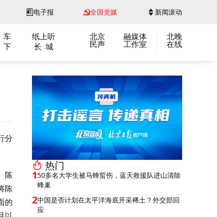
电子报
全国党媒
新闻滚动
 车
纸上听
北京
融媒体
北晚
民声
工作室
在线
 下
长 城
行分
热门
1
。陈
50多名大学生被马蜂蜇伤，蓝天救援队进山清除
蜂巢
将陈
2
中国是否计划在太平洋海底开采稀土？外交部回
面的
应
月以