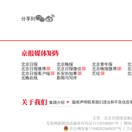
分享到
京报媒体矩阵
北京日报
北京晚报
北京青年报
北
北京日报微博
北京日报微信
北京晚报微博
北
北京日报客户端
长安街知事
艺绽
北
北晚在线
新闻与写作
关于我们
版权声明
联系我们
违法和不良信息举报电
集团介绍
主管：北京日报报业集
互联网新闻信息服务许可证11120180001号
网络
京公网安备11040202440037号
工信