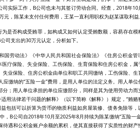
公司实际工作，B公司也未与其签订劳动合同。经查，2018年10
计30万元，陈某未支付任何费用，王某一直利用职权为赵某谋取利益
”行为是否构成受贿罪，如构成又如何认定受贿数额，容易存在模
公司支出的30万元认定，分析如下。
共和国劳动法》《中华人民共和国社会保险法》《住房公积金管
基本医疗保险、失业保险、工伤保险、生育保险和住房公积金，属
、失业保险、住房公积金由单位和职工共同缴纳，工伤保险、生
人应缴纳的“五险一金”费用，是用人单位的法定义务。用人单位
部分；用人单位承担的单位应缴部分，同样是其为使用劳动力而
件适用法律若干问题的解释》（以下简称《解释》）规定，“贿赂
性利益包括可以折算为货币的物质利益如房屋装修、债务免除等，
B公司自2018年10月至2025年8月持续为陈某缴纳“五险一金
社保待遇和公积金账户余额的累积，使其直接获得了实质性的财产