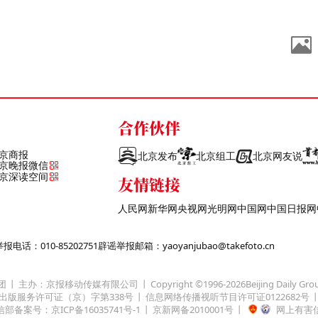
合作伙伴
京商报
北京发布
北京组工
北京网友说
京晚报微信
京深读空间
友情链接
人民网
新华网
央视网
光明网
中国网
中国日报网
话：010-85202751
辟谣举报邮箱：yaoyanjubao@takefoto.cn
团
主办：京报移动传媒有限公司
Copyright ©1996-
2026
Beijing Daily Gro
出版服务许可证（京）字第338号
信息网络传播视听节目许可证0122682号
部备案号：京ICP备16035741号-1
京新网备2010001号
网上有害