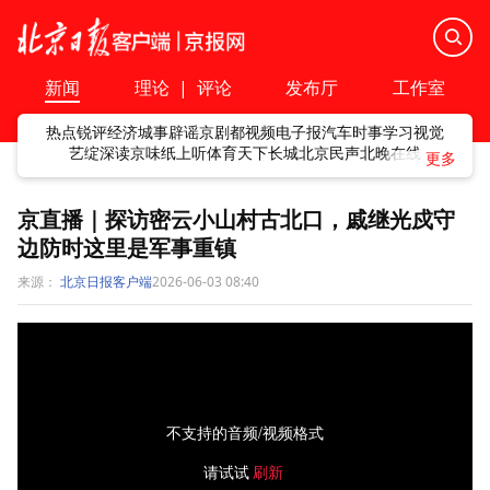
新闻
理论
|
评论
发布厅
工作室
热点
锐评
经济
城事
辟谣
京剧
都视频
电子报
汽车
时事
学习
视觉
艺绽
深读
京味
纸上听
体育
天下
长城
北京民声
北晚在线
京直播｜探访密云小山村古北口，戚继光戍守
边防时这里是军事重镇
来源：
北京日报客户端
2026-06-03 08:40
不支持的音频/视频格式
请试试
刷新