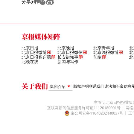
分享到
京报媒体矩阵
北京日报
北京晚报
北京青年报
北
北京日报微博
北京日报微信
北京晚报微博
北
北京日报客户端
长安街知事
艺绽
北
北晚在线
新闻与写作
关于我们
版权声明
联系我们
违法和不良信息举报电
集团介绍
主管：北京日报报业集
互联网新闻信息服务许可证11120180001号
网络
京公网安备11040202440037号
工信