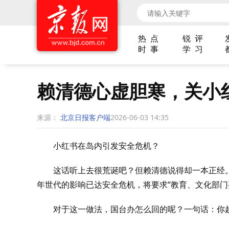
热 点
锐 评
时 事
学 习
赖清德心虚胆寒，关小
来源：
北京日报客户端
2026-06-03 14:35
小红书在岛内引发安全危机？
这话听上去很荒诞吧？但赖清德说得却一本正经。
年世代的影响已达安全危机，将要求“教育、文化部门
对于这一做法，国台办怎么回的呢？一句话：你