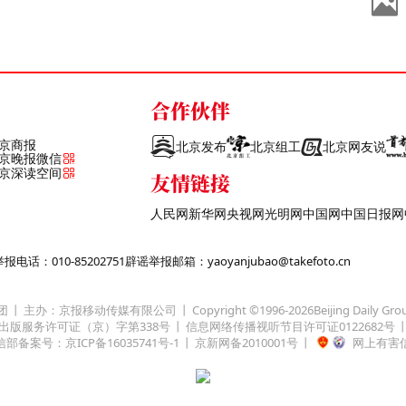
合作伙伴
京商报
北京发布
北京组工
北京网友说
京晚报微信
京深读空间
友情链接
人民网
新华网
央视网
光明网
中国网
中国日报网
话：010-85202751
辟谣举报邮箱：yaoyanjubao@takefoto.cn
团
主办：京报移动传媒有限公司
Copyright ©1996-
2026
Beijing Daily Gro
出版服务许可证（京）字第338号
信息网络传播视听节目许可证0122682号
部备案号：京ICP备16035741号-1
京新网备2010001号
网上有害