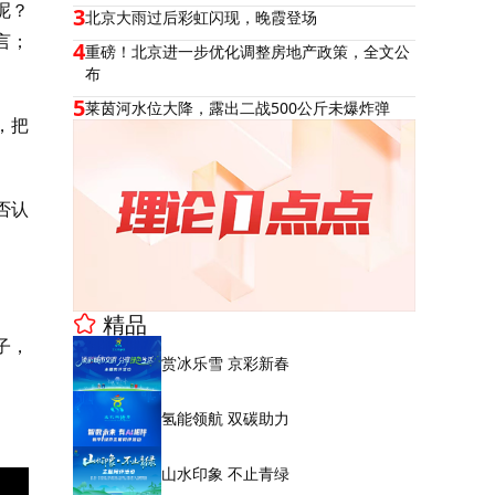
呢？
3
北京大雨过后彩虹闪现，晚霞登场
言；
4
重磅！北京进一步优化调整房地产政策，全文公
布
5
莱茵河水位大降，露出二战500公斤未爆炸弹
，把
否认
精品
子，
赏冰乐雪 京彩新春
氢能领航 双碳助力
山水印象 不止青绿