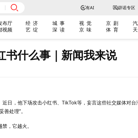
有AI
辟谣专区
发布厅
经 济
城 事
视 觉
京 剧
汽
都视频
艺 绽
深 读
京 味
体 育
天
红书什么事｜新闻我来说
近日，他下场攻击小红书、TikTok等，妄言这些社交媒体对台
妥善处理”。
越禁，它越火。