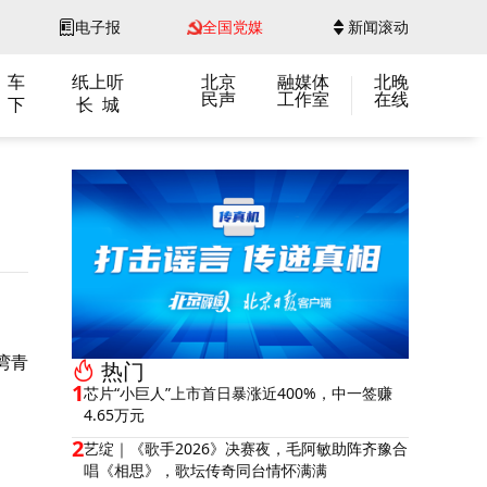
电子报
全国党媒
新闻滚动
 车
纸上听
北京
融媒体
北晚
民声
工作室
在线
 下
长 城
湾青
热门
1
芯片“小巨人”上市首日暴涨近400%，中一签赚
4.65万元
2
艺绽｜《歌手2026》决赛夜，毛阿敏助阵齐豫合
唱《相思》，歌坛传奇同台情怀满满