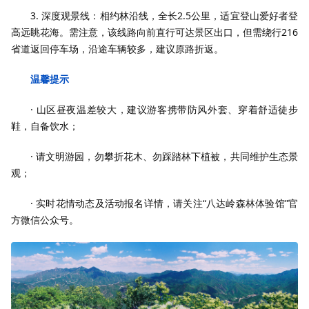
3. 深度观景线：相约林沿线，全长2.5公里，适宜登山爱好者登
高远眺花海。需注意，该线路向前直行可达景区出口，但需绕行216
省道返回停车场，沿途车辆较多，建议原路折返。
温馨提示
· 山区昼夜温差较大，建议游客携带防风外套、穿着舒适徒步
鞋，自备饮水；
· 请文明游园，勿攀折花木、勿踩踏林下植被，共同维护生态景
观；
· 实时花情动态及活动报名详情，请关注“八达岭森林体验馆”官
方微信公众号。