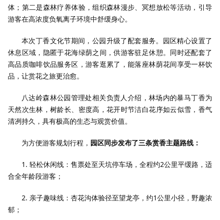
体；第二是森林疗养体验，组织森林漫步、冥想放松等活动，引导
游客在高浓度负氧离子环境中舒缓身心。
本次丁香文化节期间，公园升级了配套服务。园区精心设置了
休息区域，隐匿于花海绿荫之间，供游客驻足休憩。同时还配套了
高品质咖啡饮品服务区，游客逛累了，能落座林荫花间享受一杯饮
品，让赏花之旅更治愈。
八达岭森林公园管理处相关负责人介绍，林场内的暴马丁香为
天然次生林，树龄长、密度高，花开时节洁白花序如云似雪，香气
清冽持久，具有极高的生态与观赏价值。
为方便游客规划行程，
园区同步发布了三条赏香主题路线：
1. 轻松休闲线：售票处至天坑停车场，全程约2公里平缓路，适
合全年龄段游客；
2. 亲子趣味线：杏花沟体验径至望龙亭，约1公里小径，野趣浓
郁；