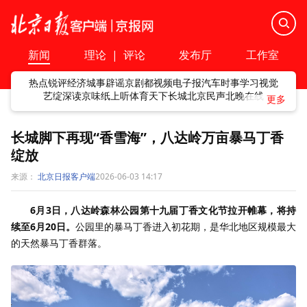
新闻
理论
|
评论
发布厅
工作室
热点
锐评
经济
城事
辟谣
京剧
都视频
电子报
汽车
时事
学习
视觉
艺绽
深读
京味
纸上听
体育
天下
长城
北京民声
北晚在线
长城脚下再现“香雪海”，八达岭万亩暴马丁香
绽放
来源：
北京日报客户端
2026-06-03 14:17
6月3日，八达岭森林公园第十九届丁香文化节拉开帷幕，将持
续至6月20日。
公园里的暴马丁香进入初花期，是华北地区规模最大
的天然暴马丁香群落。