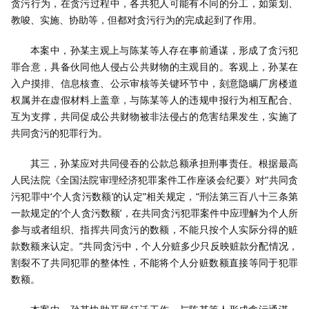
贪污行为，在贪污过程中，各共犯人可能有不同的分工，如策划、
教唆、实施、协助等，但都对贪污行为的完成起到了作用。
本案中，孙某主观上与陈某等人存在事前通谋，形成了贪污犯
罪合意，具备伙同他人侵占公共财物的主观目的。客观上，孙某在
入户摸排、信息核查、公示审核等关键环节中，刻意隐瞒厂房楼道
权属并在虚假材料上盖章，与陈某等人的违规申报行为相互配合、
互为支撑，共同促成公共财物被非法侵占的危害结果发生，实施了
共同贪污的犯罪行为。
其三，孙某应对共同侵吞的公款总额承担刑事责任。根据最高
人民法院《全国法院审理经济犯罪案件工作座谈会纪要》对“共同贪
污犯罪中‘个人贪污数额’的认定”相关规定，“刑法第三百八十三条第
一款规定的‘个人贪污数额’，在共同贪污犯罪案件中应理解为个人所
参与或者组织、指挥共同贪污的数额，不能只按个人实际分得的赃
款数额来认定。”共同贪污中，个人分赃多少只反映赃款分配情况，
割裂不了共同犯罪的整体性，不能将个人分赃数额直接等同于犯罪
数额。