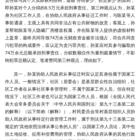
责任应与其个人实际获利挂钩，遵循“分得多少、担责多少”的原则，
即孙某对个人分得的8.5万元承担刑事责任。第三种观点认为，孙某
身为社区工作人员，在协助人民政府从事征迁工作时，与陈某等人
事前通谋，主观上具有共同非法占有公共财物的故意；客观上，孙
某帮助陈某等人隐瞒厂房楼道权属，并在陈某等人提供的虚假材料
上盖章，最终共同导致74万余元财政资金被非法侵占，符合共同贪
污犯罪的构成要件，应认定为贪污罪共犯，孙某应对其参与骗取的
74万余元总额承担刑事责任，分赃数额仅作为量刑裁量情节，不影
响犯罪总额认定。笔者赞同第三种观点，理由如下。
其一，孙某协助人民政府从事征迁时应认定其身份属于国家工
作人员。一般情况下，社区（居委会）是基层群众性自治组织，社
区工作者在从事社区事务管理时，不属于国家工作人员。但在特定
情况下，社区工作者也可认定为国家工作人员，根据《全国人民代
表大会常务委员会关于〈中华人民共和国刑法〉第九十三条第二款
的解释》（以下简称《解释》），村民委员会等村基层组织人员协
助人民政府从事特定行政管理工作时，属于刑法第九十三条第二款
规定的“其他依照法律从事公务的人员”，以国家工作人员论，其中包
括土地征收、征用补偿费用的管理，协助人民政府从事的其他行政