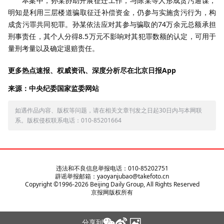
本案中，孙某协助开展征迁工作，与陈某等人形成贪污通谋，
明知是利用三层楼道骗取征迁补偿资金，仍参与实施贪污行为，构
成贪污罪共同犯罪。孙某依法应对其参与骗取的74万余元总额承担
刑事责任，其个人分得8.5万元不影响对其犯罪数额的认定，可用于
量刑考量以及确定退赔责任。
更多热点速报、权威资讯、深度分析尽在北京日报App
来源：中央纪委国家监委网站
如遇作品内容、版权等问题，请在相关文章刊发之日起30日内与本网联
系。版权侵权联系电话：010-85201664
违法和不良信息举报电话：010-85202751
辟谣举报邮箱：yaoyanjubao@takefoto.cn
Copyright ©1996-
2026
Beijing Daily Group, All Rights Reserved
京报网版权所有
分享到