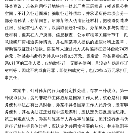
孙某商议，准备利用征迁地块内一处老厂房三层楼道（楼道系公共
空间，不计入征迁面积）骗取征迁补偿款，并承诺所得款项会分一
部分给孙某，孙某同意。后陈某等人伪造征迁材料，把楼道伪造成
住房、登记在他人名下，以骗取征迁补偿款。孙某虽没参与伪造征
迁材料，但其在入户摸排、信息核查、公示审核等关键环节中，刻
意隐瞒厂房楼道实际情况，并在陈某等人提供的虚假材料上盖章，
帮助骗取征迁补偿款。陈某等人通过此方式共骗得征迁补偿款74万
余元，孙某参与此行为并从中分得8.5万元。案发后，孙某辩称自己
系C社区的工作人员，仅协助征迁，无职务便利，且没参与伪造征迁
材料等，因此不构成贪污罪，即使构成贪污，也仅对8.5万元承担刑
事责任。
本案中，针对孙某的行为如何定性处理，存在三种观点。第一
种观点认为，贪污罪犯罪主体必须是国家工作人员，核心是利用职
务便利非法占有公共财物，孙某不具备国家工作人员身份，没有职
务便利，其在协助征迁过程中违规谋利，应认定为违反廉洁纪律。
第二种观点认为，孙某与陈某等人存在事前通谋，但其没有参与伪
造征迁材料等具体过程，应认定为共同贪污罪的从犯，并主张刑事