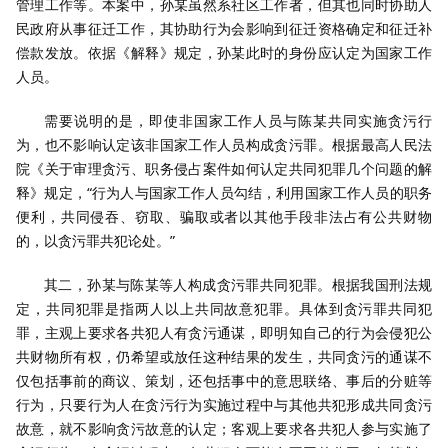
管理工作等。本案中，孙某虽然系社区工作者，但其也同时协助人
民政府从事征迁工作，其协助行为会影响到征迁资格确定和征迁补
偿款发放。依据《解释》规定，孙某此时的身份应认定为国家工作
人员。
需要说明的是，即使非国家工作人员与陈某共同实施贪污行
为，也不影响认定该非国家工作人员构成贪污罪。根据最高人民法
院《关于审理贪污、职务侵占案件如何认定共同犯罪几个问题的解
释》规定，“行为人与国家工作人员勾结，利用国家工作人员的职务
便利，共同侵吞、窃取、骗取或者以其他手段非法占有公共财物
的，以贪污罪共犯论处。”
其二，孙某与陈某等人构成贪污罪共同犯罪。根据我国刑法规
定，共同犯罪是指两人以上共同故意犯罪。具体到贪污罪共同犯
罪，主观上要求各共犯人有贪污通谋，即明知自己的行为会侵犯公
共财物所有权，仍希望或放任这种结果的发生，共同贪污的通谋不
仅包括事前的商议、策划，还包括事中的意思联络、事后的分赃等
行为，只要行为人在贪污行为实施过程中与其他共犯形成共同贪污
故意，就不影响贪污故意的认定；客观上要求各共犯人参与实施了