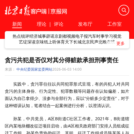
新闻
理论
|
评论
发布厅
工作室
热点
锐评
经济
城事
辟谣
京剧
都视频
电子报
汽车
时事
学习
视觉
艺绽
深读
京味
纸上听
体育
天下
长城
北京民声
北晚在线
贪污共犯是否仅对其分得赃款承担刑事责任
来源：
中央纪委国家监委网站
2026-06-03 14:00
实践中，贪污罪往往以共同犯罪形式呈现，有的共犯人对共同
贪污的主体身份、行为定性、犯罪数额等问题存在认知偏差，如片
面认为自己拿得少、没参与全部行为，应以“分赃多少定责任”，对于
这种错误认知，笔者结合一起案例进行分析，以澄清认识。
孙某，中共党员，A区B街道C社区工作者。2021年，B街道辖
区内某地块棚改征迁项目启动，由A区相关政府部门安排人员组成征
迁工作组，孙某负责协助征迁。其间，征迁工作组成员陈某等人与