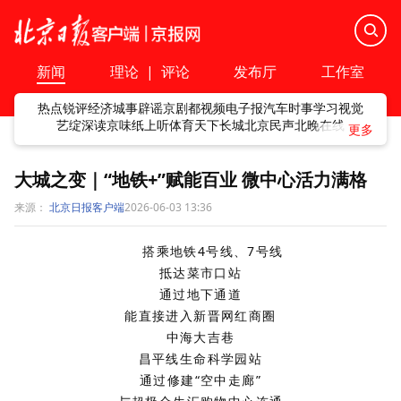
新闻
理论
|
评论
发布厅
工作室
热点
锐评
经济
城事
辟谣
京剧
都视频
电子报
汽车
时事
学习
视觉
艺绽
深读
京味
纸上听
体育
天下
长城
北京民声
北晚在线
大城之变｜“地铁+”赋能百业 微中心活力满格
来源：
北京日报客户端
2026-06-03 13:36
搭乘地铁4号线、7号线
抵达菜市口站
通过地下通道
能直接进入新晋网红商圈
中海大吉巷
昌平线生命科学园站
通过修建“空中走廊”