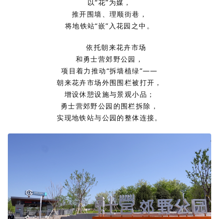
以“花”为媒，
推开围墙、理顺街巷，
将地铁站“嵌”入花园之中。
依托朝来花卉市场
和勇士营郊野公园，
项目着力推动“拆墙植绿”——
朝来花卉市场外围围栏被打开，
增设休憩设施与景观小品；
勇士营郊野公园的围栏拆除，
实现地铁站与公园的整体连接。