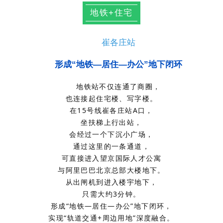
地铁+住宅
崔各庄站
形成“地铁—居住—办公”地下闭环
地铁站不仅连通了商圈，
也连接起住宅楼、写字楼。
在15号线崔各庄站A口，
坐扶梯上行出站，
会经过一个下沉小广场，
通过这里的一条通道，
可直接进入望京国际人才公寓
与阿里巴巴北京总部大楼地下。
从出闸机到进入楼宇地下，
只需大约3分钟。
形成“地铁—居住—办公”地下闭环，
实现“轨道交通+周边用地”深度融合。