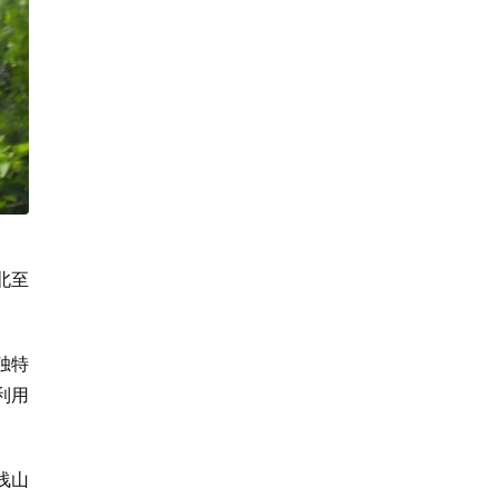
北至
。
独特
利用
浅山