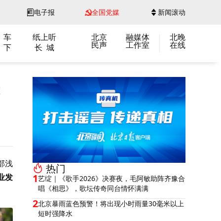
电子报
全国党媒
新闻滚动
 车
纸上听
北京
融媒体
北晚
民声
工作室
在线
 下
长 城
部浅
热门
业发
1
艺绽｜《歌手2026》决赛夜，毛阿敏助阵齐豫合
唱《相思》，歌坛传奇同台情怀满满
2
北京暴雨蓝色预警！将出现小时雨量30毫米以上
短时强降水