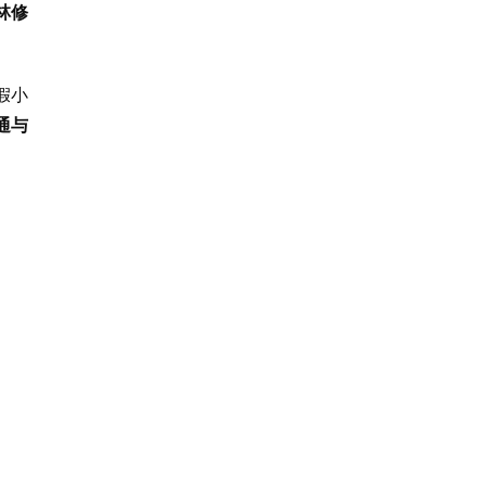
林修
假小
通与