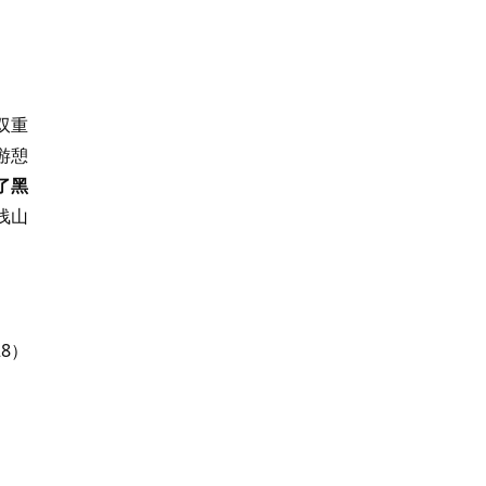
双重
游憩
了黑
浅山
8）