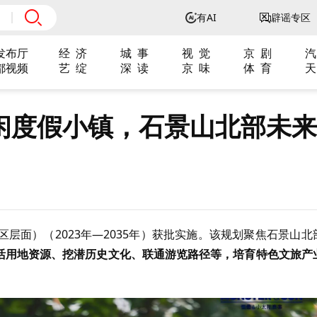
有AI
辟谣专区
发布厅
经 济
城 事
视 觉
京 剧
汽
都视频
艺 绽
深 读
京 味
体 育
天
休闲度假小镇，石景山北部未来
层面）（2023年—2035年）获批实施。该规划聚焦石景山北
盘活用地资源、挖潜历史文化、联通游览路径等，培育特色文旅产
。