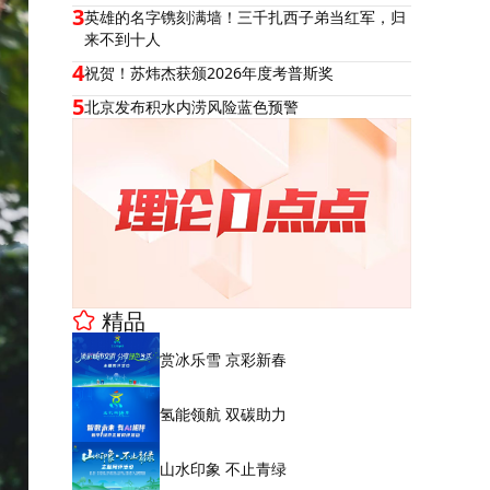
3
英雄的名字镌刻满墙！三千扎西子弟当红军，归
来不到十人
4
祝贺！苏炜杰获颁2026年度考普斯奖
5
北京发布积水内涝风险蓝色预警
精品
赏冰乐雪 京彩新春
氢能领航 双碳助力
山水印象 不止青绿