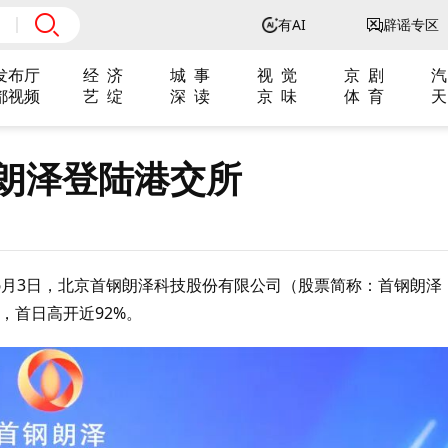
有AI
辟谣专区
发布厅
经 济
城 事
视 觉
京 剧
汽
都视频
艺 绽
深 读
京 味
体 育
天
钢朗泽登陆港交所
6月3日，北京首钢朗泽科技股份有限公司（股票简称：首钢朗泽
市，首日高开近92%。