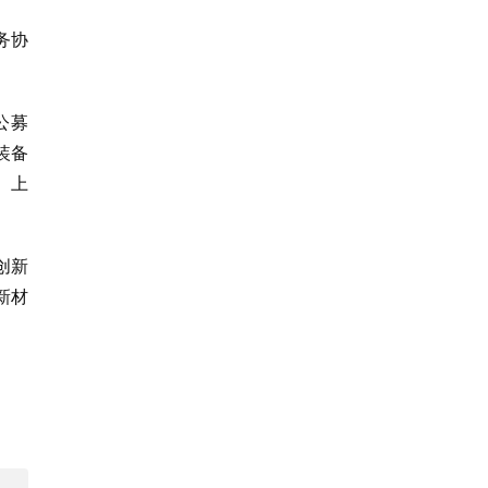
务协
公募
装备
）上
创新
新材