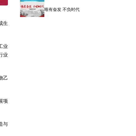
唯有奋发 不负时代
成生
工业
行业
物乙
碳项
造与