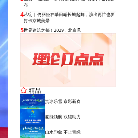
布
4
艺绽 | 佟丽娅在慕田峪长城起舞，演出再忙也要
打卡京城美景
5
世界建筑之都！2029，北京见
精品
赏冰乐雪 京彩新春
氢能领航 双碳助力
山水印象 不止青绿