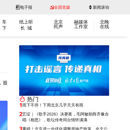
电子报
全国党媒
新闻滚动
 车
纸上听
北京
融媒体
北晚
民声
工作室
在线
 下
长 城
，股
热门
1
雨下不停！下周北京几乎天天有雨
2
艺绽｜《歌手2026》决赛夜，毛阿敏助阵齐豫合
唱《相思》，歌坛传奇同台情怀满满
3
重磅！北京进一步优化调整房地产政策，全文公