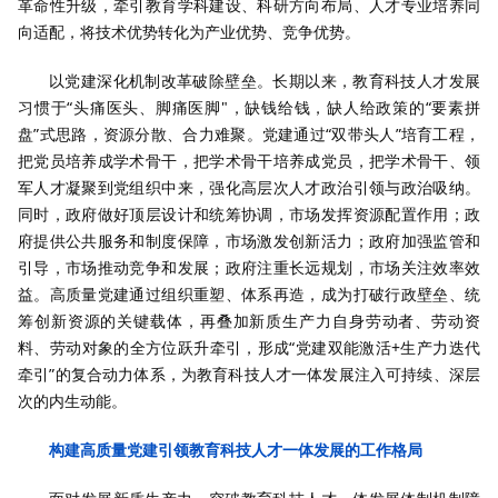
革命性升级，牵引教育学科建设、科研方向布局、人才专业培养同
向适配，将技术优势转化为产业优势、竞争优势。
以党建深化机制改革破除壁垒。长期以来，教育科技人才发展
习惯于“头痛医头、脚痛医脚"，缺钱给钱，缺人给政策的“要素拼
盘”式思路，资源分散、合力难聚。党建通过“双带头人”培育工程，
把党员培养成学术骨干，把学术骨干培养成党员，把学术骨干、领
军人才凝聚到党组织中来，强化高层次人才政治引领与政治吸纳。
同时，政府做好顶层设计和统筹协调，市场发挥资源配置作用；政
府提供公共服务和制度保障，市场激发创新活力；政府加强监管和
引导，市场推动竞争和发展；政府注重长远规划，市场关注效率效
益。高质量党建通过组织重塑、体系再造，成为打破行政壁垒、统
筹创新资源的关键载体，再叠加新质生产力自身劳动者、劳动资
料、劳动对象的全方位跃升牵引，形成“党建双能激活+生产力迭代
牵引”的复合动力体系，为教育科技人才一体发展注入可持续、深层
次的内生动能。
构建高质量党建引领教育科技人才一体发展的工作格局