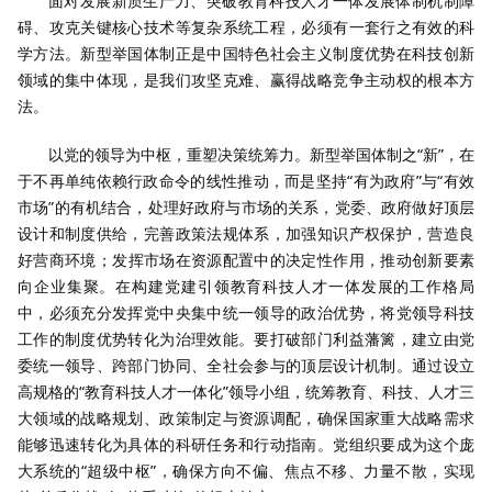
面对发展新质生产力、突破教育科技人才一体发展体制机制障
碍、攻克关键核心技术等复杂系统工程，必须有一套行之有效的科
学方法。新型举国体制正是中国特色社会主义制度优势在科技创新
领域的集中体现，是我们攻坚克难、赢得战略竞争主动权的根本方
法。
以党的领导为中枢，重塑决策统筹力。新型举国体制之“新”，在
于不再单纯依赖行政命令的线性推动，而是坚持“有为政府”与“有效
市场”的有机结合，处理好政府与市场的关系，党委、政府做好顶层
设计和制度供给，完善政策法规体系，加强知识产权保护，营造良
好营商环境；发挥市场在资源配置中的决定性作用，推动创新要素
向企业集聚。在构建党建引领教育科技人才一体发展的工作格局
中，必须充分发挥党中央集中统一领导的政治优势，将党领导科技
工作的制度优势转化为治理效能。要打破部门利益藩篱，建立由党
委统一领导、跨部门协同、全社会参与的顶层设计机制。通过设立
高规格的“教育科技人才一体化”领导小组，统筹教育、科技、人才三
大领域的战略规划、政策制定与资源调配，确保国家重大战略需求
能够迅速转化为具体的科研任务和行动指南。党组织要成为这个庞
大系统的“超级中枢”，确保方向不偏、焦点不移、力量不散，实现