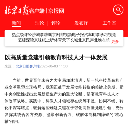
新闻
理论
|
评论
发布厅
工作室
热点
锐评
经济
城事
辟谣
京剧
都视频
电子报
汽车
时事
学习
视觉
艺绽
深读
京味
纸上听
体育
天下
长城
北京民声
北晚在线
以高质量党建引领教育科技人才一体发展
来源：
北京日报客户端
2026-06-03 11:00
当前，世界百年未有之大变局加速演进，新一轮科技革命和产
业变革重塑全球格局，我国正处于发展动能转换的关键攻关期。党
中央创造性提出发展新质生产力的重大论断，部署教育科技人才一
体改革战略。实践中，科教人才领域存在统筹不足、协同不畅、转
化不深等堵点，破解这些难题关键在于强化高质量党建引领，充分
发挥其统合各方资源、凝聚创新合力、破解体制机制障碍的“核心
轴”作用。