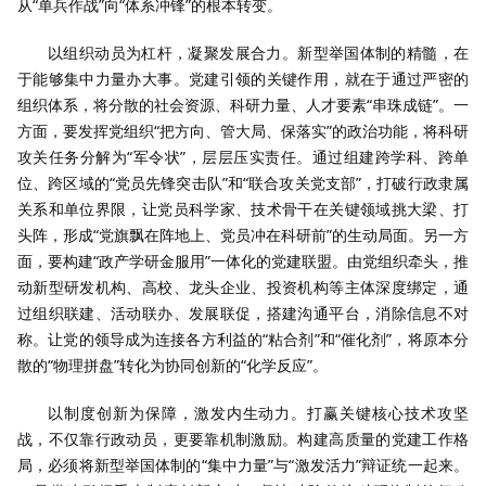
从“单兵作战”向“体系冲锋”的根本转变。
以组织动员为杠杆，凝聚发展合力。新型举国体制的精髓，在
于能够集中力量办大事。党建引领的关键作用，就在于通过严密的
组织体系，将分散的社会资源、科研力量、人才要素“串珠成链”。一
方面，要发挥党组织“把方向、管大局、保落实”的政治功能，将科研
攻关任务分解为“军令状”，层层压实责任。通过组建跨学科、跨单
位、跨区域的“党员先锋突击队”和“联合攻关党支部”，打破行政隶属
关系和单位界限，让党员科学家、技术骨干在关键领域挑大梁、打
头阵，形成“党旗飘在阵地上、党员冲在科研前”的生动局面。另一方
面，要构建“政产学研金服用”一体化的党建联盟。由党组织牵头，推
动新型研发机构、高校、龙头企业、投资机构等主体深度绑定，通
过组织联建、活动联办、发展联促，搭建沟通平台，消除信息不对
称。让党的领导成为连接各方利益的“粘合剂”和“催化剂”，将原本分
散的“物理拼盘”转化为协同创新的“化学反应”。
以制度创新为保障，激发内生动力。打赢关键核心技术攻坚
战，不仅靠行政动员，更要靠机制激励。构建高质量的党建工作格
局，必须将新型举国体制的“集中力量”与“激发活力”辩证统一起来。