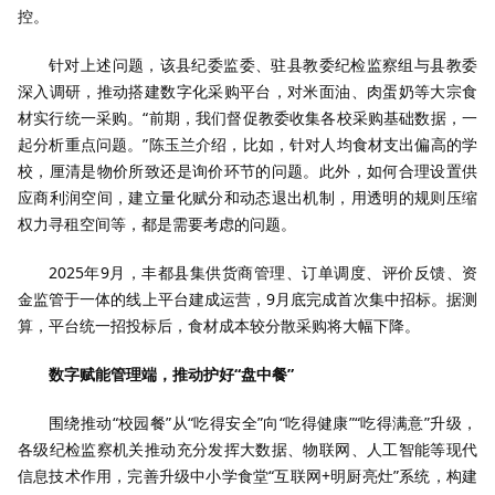
控。
针对上述问题，该县纪委监委、驻县教委纪检监察组与县教委
深入调研，推动搭建数字化采购平台，对米面油、肉蛋奶等大宗食
材实行统一采购。“前期，我们督促教委收集各校采购基础数据，一
起分析重点问题。”陈玉兰介绍，比如，针对人均食材支出偏高的学
校，厘清是物价所致还是询价环节的问题。此外，如何合理设置供
应商利润空间，建立量化赋分和动态退出机制，用透明的规则压缩
权力寻租空间等，都是需要考虑的问题。
2025年9月，丰都县集供货商管理、订单调度、评价反馈、资
金监管于一体的线上平台建成运营，9月底完成首次集中招标。据测
算，平台统一招投标后，食材成本较分散采购将大幅下降。
数字赋能管理端，推动护好“盘中餐”
围绕推动“校园餐”从“吃得安全”向“吃得健康”“吃得满意”升级，
各级纪检监察机关推动充分发挥大数据、物联网、人工智能等现代
信息技术作用，完善升级中小学食堂“互联网+明厨亮灶”系统，构建