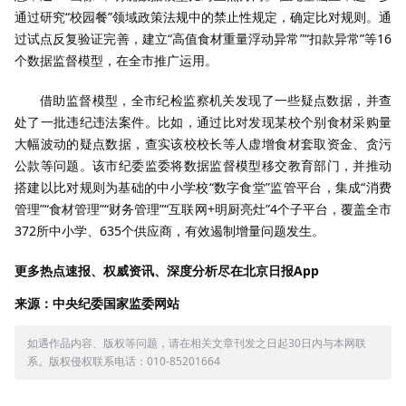
通过研究“校园餐”领域政策法规中的禁止性规定，确定比对规则。通
过试点反复验证完善，建立“高值食材重量浮动异常”“扣款异常”等16
个数据监督模型，在全市推广运用。
借助监督模型，全市纪检监察机关发现了一些疑点数据，并查
处了一批违纪违法案件。比如，通过比对发现某校个别食材采购量
大幅波动的疑点数据，查实该校校长等人虚增食材套取资金、贪污
公款等问题。该市纪委监委将数据监督模型移交教育部门，并推动
搭建以比对规则为基础的中小学校“数字食堂”监管平台，集成“消费
管理”“食材管理”“财务管理”“互联网+明厨亮灶”4个子平台，覆盖全市
372所中小学、635个供应商，有效遏制增量问题发生。
更多热点速报、权威资讯、深度分析尽在北京日报App
来源：中央纪委国家监委网站
如遇作品内容、版权等问题，请在相关文章刊发之日起30日内与本网联
系。版权侵权联系电话：010-85201664