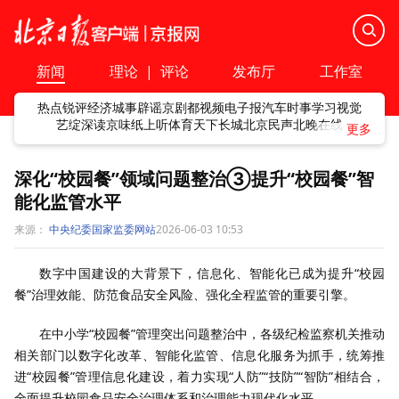
新闻
理论
|
评论
发布厅
工作室
热点
锐评
经济
城事
辟谣
京剧
都视频
电子报
汽车
时事
学习
视觉
艺绽
深读
京味
纸上听
体育
天下
长城
北京民声
北晚在线
深化“校园餐”领域问题整治③提升“校园餐”智
能化监管水平
来源：
中央纪委国家监委网站
2026-06-03 10:53
数字中国建设的大背景下，信息化、智能化已成为提升“校园
餐”治理效能、防范食品安全风险、强化全程监管的重要引擎。
在中小学“校园餐”管理突出问题整治中，各级纪检监察机关推动
相关部门以数字化改革、智能化监管、信息化服务为抓手，统筹推
进“校园餐”管理信息化建设，着力实现“人防”“技防”“智防”相结合，
全面提升校园食品安全治理体系和治理能力现代化水平。