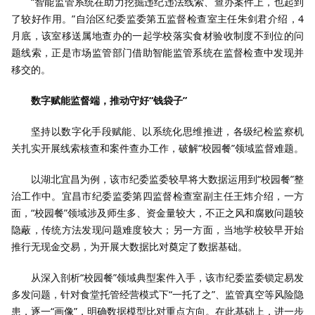
“智能监管系统在助力挖掘违纪违法线索、查办案件上，也起到
了较好作用。”自治区纪委监委第五监督检查室主任朱剑君介绍，4
月底，该室移送属地查办的一起学校落实食材验收制度不到位的问
题线索，正是市场监管部门借助智能监管系统在监督检查中发现并
移交的。
数字赋能监督端，推动守好“钱袋子”
坚持以数字化手段赋能、以系统化思维推进，各级纪检监察机
关扎实开展线索核查和案件查办工作，破解“校园餐”领域监督难题。
以湖北宜昌为例，该市纪委监委较早将大数据运用到“校园餐”整
治工作中。宜昌市纪委监委第四监督检查室副主任王炜介绍，一方
面，“校园餐”领域涉及师生多、资金量较大，不正之风和腐败问题较
隐蔽，传统方法发现问题难度较大；另一方面，当地学校较早开始
推行无现金交易，为开展大数据比对奠定了数据基础。
从深入剖析“校园餐”领域典型案件入手，该市纪委监委锁定易发
多发问题，针对食堂托管经营模式下“一托了之”、监管真空等风险隐
患，逐一“画像”，明确数据模型比对重点方向。在此基础上，进一步