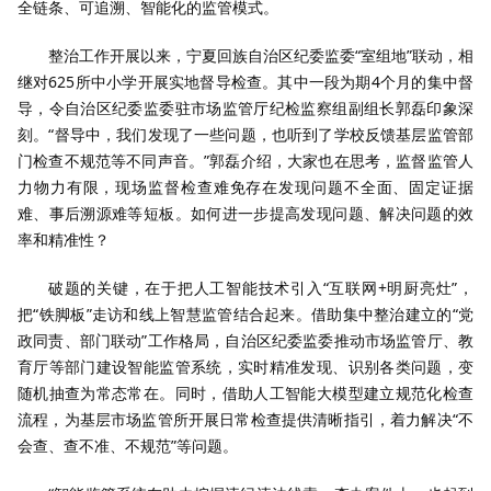
全链条、可追溯、智能化的监管模式。
整治工作开展以来，宁夏回族自治区纪委监委“室组地”联动，相
继对625所中小学开展实地督导检查。其中一段为期4个月的集中督
导，令自治区纪委监委驻市场监管厅纪检监察组副组长郭磊印象深
刻。“督导中，我们发现了一些问题，也听到了学校反馈基层监管部
门检查不规范等不同声音。”郭磊介绍，大家也在思考，监督监管人
力物力有限，现场监督检查难免存在发现问题不全面、固定证据
难、事后溯源难等短板。如何进一步提高发现问题、解决问题的效
率和精准性？
破题的关键，在于把人工智能技术引入“互联网+明厨亮灶”，
把“铁脚板”走访和线上智慧监管结合起来。借助集中整治建立的“党
政同责、部门联动”工作格局，自治区纪委监委推动市场监管厅、教
育厅等部门建设智能监管系统，实时精准发现、识别各类问题，变
随机抽查为常态常在。同时，借助人工智能大模型建立规范化检查
流程，为基层市场监管所开展日常检查提供清晰指引，着力解决“不
会查、查不准、不规范”等问题。